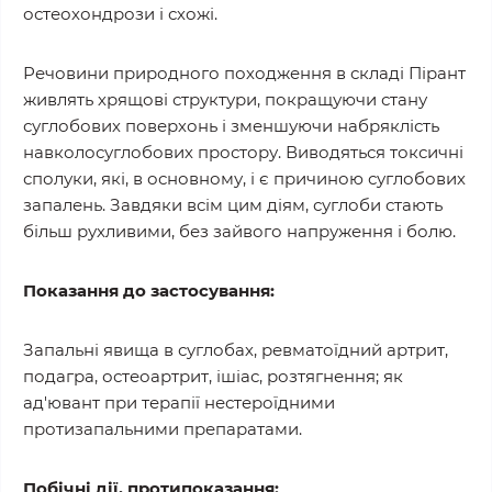
остеохондрози і схожі.
Речовини природного походження в складі Пірант
живлять хрящові структури, покращуючи стану
суглобових поверхонь і зменшуючи набряклість
навколосуглобових простору. Виводяться токсичні
сполуки, які, в основному, і є причиною суглобових
запалень. Завдяки всім цим діям, суглоби стають
більш рухливими, без зайвого напруження і болю.
Показання до застосування:
Запальні явища в суглобах, ревматоїдний артрит,
подагра, остеоартрит, ішіас, розтягнення; як
ад'ювант при терапії нестероїдними
протизапальними препаратами.
Побічні дії, протипоказання: