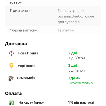
товару
Призначення
Для внутрішніх
органів;Знеболююче
для суглобів
Форма випуску
Таблетки
Доставка
2 дні
Нова Пошта
від 60грн
3 дні
УкрПошта
від 45грн
1 день
Самовивіз
Безкоштовно
Оплата
1 % від вартості
На карту банку