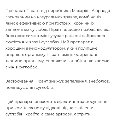
Препарат Пірант від виробника Махаріші Аюрведа
заснований на натуральних травах, комбінація
яких є ефективною при гострих і хронічних
запаленнях суглобів. Пірант швидко позбавляє від
больових симптомів і усуває ранкові набряклості і
скутість в м'язах і суглобах. Цей препарат є
хорошим імуномодулятором, який поліпшує
опірність організму. Пірант зміцнює хрящові
тканини організму, сприяючи запобіганню хворих
змін в суглобах.
Застосування Пірант знижує запалення, знеболює,
поліпшує стан суглобів.
Цей препарат знаходить ефективне застосування
при комплексному підході під час зцілення
суглобів і хребта, а саме артрози, артрити,