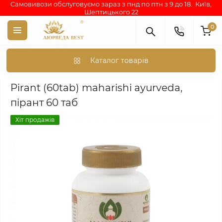
Самовивози обслуговуємо зараз з пнд по птн з 9 до 18. Київ,
Шептицького 22
0
Каталог товарів
Аюрведа каталог індійських товарів
АЮРВЕДИЧНІ ПРЕПАРА
Pirant (60tab) maharishi ayurveda,
пірант 60 таб
Хіт продажів