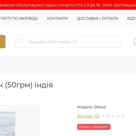
ивози обслуговуємо зараз з пнд по птн з 9 до 18. Київ, Шептицько
СТАТТІ ПО АЮРВЕДІ
КОНТАКТИ
ДОСТАВКА І ОПЛАТА
ВІД
(50грм) індія
Модель:
00442
Відгуки:
(0)
Немає у наявності