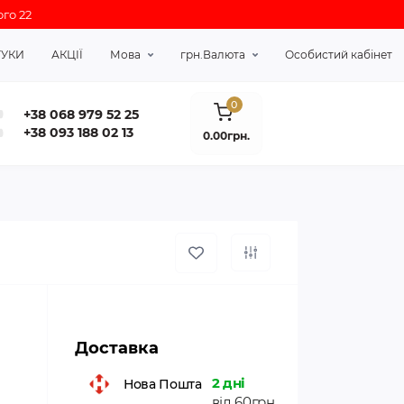
го 22
ГУКИ
АКЦІЇ
Мова
грн.
Валюта
Особистий кабінет
0
+38 068 979 52 25
+38 093 188 02 13
0.00грн.
Доставка
2 дні
Нова Пошта
від 60грн