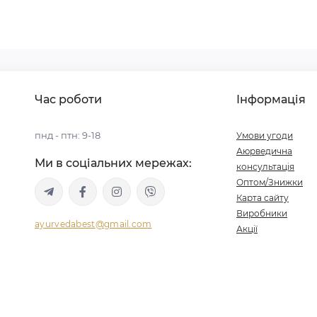
Час роботи
Інформація
пнд - птн: 9-18
Умови угоди
Аюрведична
Ми в соціальних мережах:
консультація
Оптом/Знижки
Карта сайту
Виробники
ayurvedabest@gmail.com
Акції