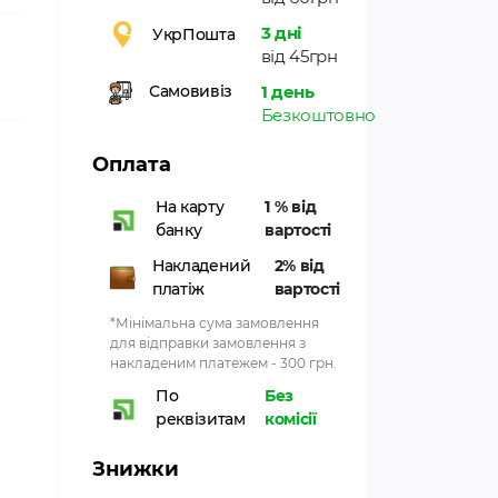
3 дні
УкрПошта
від 45грн
1 день
Самовивіз
Безкоштовно
Оплата
На карту
1 % від
банку
вартості
Накладений
2% від
платіж
вартості
*Мінімальна сума замовлення
для відправки замовлення з
накладеним платежем - 300 грн.
По
Без
реквізитам
комісії
Знижки