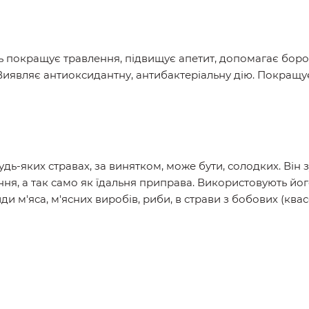
ь покращує травлення, підвищує апетит, допомагає боро
 Виявляє антиоксидантну, антибактеріальну дію. Покращує
-яких стравах, за винятком, може бути, солодких. Він зу
ння, а так само як їдальня приправа. Використовують йог
види м'яса, м'ясних виробів, риби, в страви з бобових (кв