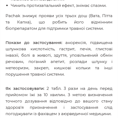
Чинить протизапальний ефект, знімає спазми.
Pachak знижує прояви усіх трьох дош (Вата, Пітта
та Капха), що робить його відмінним
біопрепаратом для підтримки травної системи.
Покази до застосування:
анорексія, підвищена
шлункова кислотність, гастрит, печія, глистові
інвазії, болі в животі, здуття, уповільнений обмін
речовин, поганий апетит, розлади шлунку і
метеоризм, закреп, кишкові кольки та інші
порушення травної системи.
Як застосовувати:
2 табл. 3 рази на день перед
прийомом їжі за 10 хвилин. З метою визначення
точного дозування відповідно до вашого стану
здоров'я призначення і застосування слід
погоджувати із фахівцем з аюрведичної медицини.