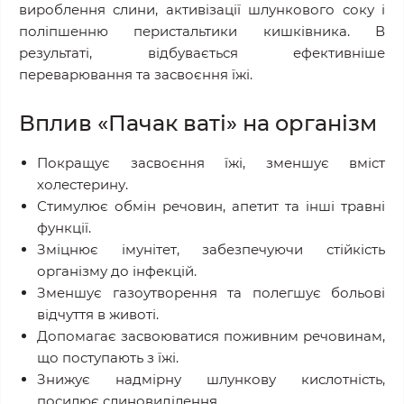
вироблення слини, активізації шлункового соку і
поліпшенню перистальтики кишківника. В
результаті, відбувається ефективніше
переварювання та засвоєння їжі.
Вплив «Пачак ваті» на організм
Покращує засвоєння їжі, зменшує вміст
холестерину.
Стимулює обмін речовин, апетит та інші травні
функції.
Зміцнює імунітет, забезпечуючи стійкість
організму до інфекцій.
Зменшує газоутворення та полегшує больові
відчуття в животі.
Допомагає засвоюватися поживним речовинам,
що поступають з їжі.
Знижує надмірну шлункову кислотність,
посилює слиновиділення.