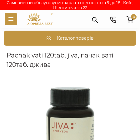
Самовивози обслуговуємо зараз з пнд по птн з 9 до 18. Київ,
Шептицького 22
0
Каталог товарів
Аюрведа каталог індійських товарів
АЮРВЕДИЧНІ ПРЕПАРА
Pachak vati 120tab. jiva, пачак ваті
120таб. джива