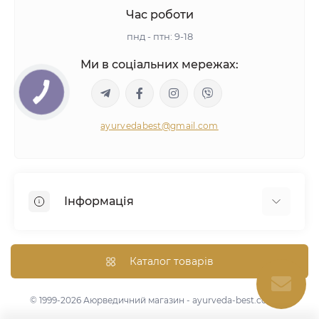
Час роботи
пнд - птн: 9-18
Ми в соціальних мережах:
ayurvedabest@gmail.com
Інформація
Умови угоди
Аюрведична консультація
Каталог товарів
Оптом/Знижки
Карта сайту
© 1999-2026 Аюрведичний магазин - ayurveda-best.com.ua