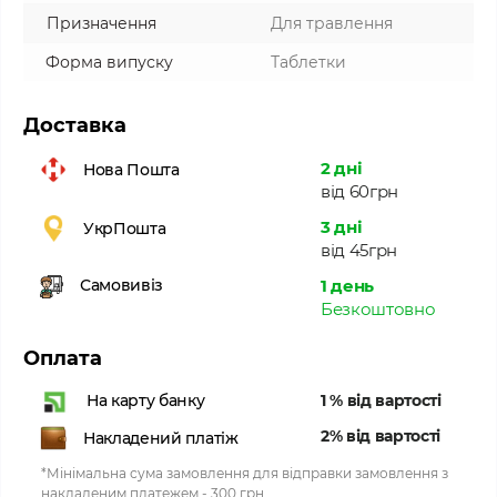
Призначення
Для травлення
Форма випуску
Таблетки
Доставка
2 дні
Нова Пошта
від 60грн
3 дні
УкрПошта
від 45грн
1 день
Самовивіз
Безкоштовно
Оплата
1 % від вартості
На карту банку
2% від вартості
Накладений платіж
*Мінімальна сума замовлення для відправки замовлення з
накладеним платежем - 300 грн.