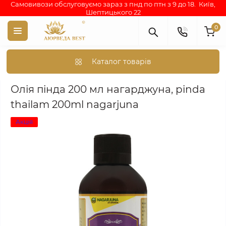
Самовивози обслуговуємо зараз з пнд по птн з 9 до 18. Київ,
Шептицького 22
0
Каталог товарів
Аюрведа каталог індійських товарів
АЮРВЕДИЧНА КОСМЕТИКА
Олія пінда 200 мл нагарджуна, pinda
thailam 200ml nagarjuna
Акція