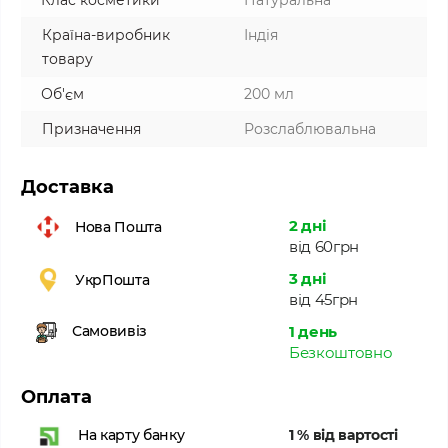
Клас косметики
Натуральна
Країна-виробник
Індія
товару
Об'єм
200 мл
Призначення
Розслаблювальна
Доставка
2 дні
Нова Пошта
від 60грн
3 дні
УкрПошта
від 45грн
1 день
Самовивіз
Безкоштовно
Оплата
1 % від вартості
На карту банку