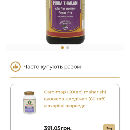
Часто купують разом
Cardimap (60tab) maharishi
ayurveda. кардімап (60 таб)
махаріші аюрведа
391.05грн.