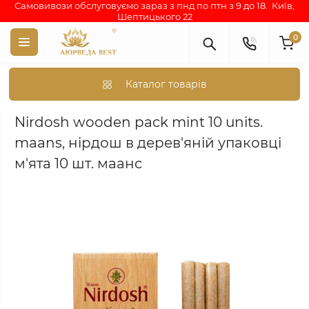
Самовивози обслуговуємо зараз з пнд по птн з 9 до 18. Київ,
Шептицького 22
0
Каталог товарів
Аюрведа каталог індійських товарів
АЮРВЕДИЧНІ ПРЕПАРА
Nirdosh wooden pack mint 10 units.
maans, нірдош в дерев'яній упаковці
м'ята 10 шт. маанс