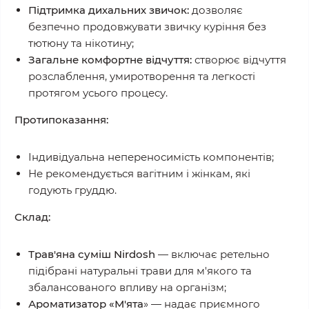
Підтримка дихальних звичок:
дозволяє
безпечно продовжувати звичку куріння без
тютюну та нікотину;
Загальне комфортне відчуття:
створює відчуття
розслаблення, умиротворення та легкості
протягом усього процесу.
Протипоказання:
Індивідуальна непереносимість компонентів;
Не рекомендується вагітним і жінкам, які
годують груддю.
Склад:
Трав'яна суміш Nirdosh
— включає ретельно
підібрані натуральні трави для м'якого та
збалансованого впливу на організм;
Ароматизатор «М'ята
» — надає приємного