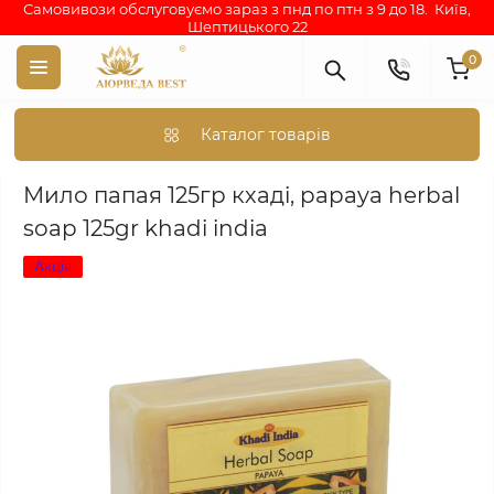
Самовивози обслуговуємо зараз з пнд по птн з 9 до 18. Київ,
Шептицького 22
0
Каталог товарів
Аюрведа каталог індійських товарів
АЮРВЕДИЧНА КОСМЕТИКА
Мило папая 125гр кхаді, papaya herbal
soap 125gr khadi india
Акція