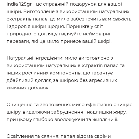
india 125gr
- це справжній подарунок для вашої
шкіри. Виготовлене з використанням натуральних
екстрактів папає, це мило забезпечить вам свіжість
і здоров'я шкіри щодня. Пориньте у світ
природного догляду і відчуйте неймовірні
переваги, які це мило принесе вашій шкірі.
Натуральні інгредієнти: мило виготовлене з
використанням натуральних екстрактів папає та
інших рослинних компонентів, що гарантує
дбайливий догляд за шкірою без агресивних
хімічних добавок.
Очищення та зволоження: мило ефективно очищає
шкіру, видаляючи забруднення і надлишки жиру,
при цьому глибоко зволожуючи та живлячи її.
Освітлення та сяяння: папая відома своїми