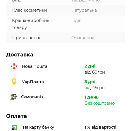
Вид
Тверде мило
Клас косметики
Натуральна
Країна-виробник
Індія
товару
Призначення
Очищення
Доставка
2 дні
Нова Пошта
від 60грн
3 дні
УкрПошта
від 45грн
1 день
Самовивіз
Безкоштовно
Оплата
1 % від вартості
На карту банку