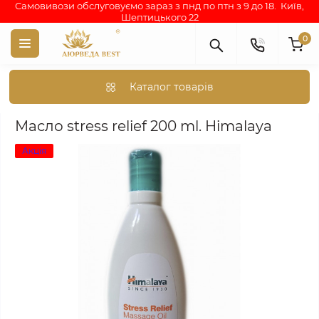
Самовивози обслуговуємо зараз з пнд по птн з 9 до 18. Київ,
Шептицького 22
0
Каталог товарів
Аюрведа каталог індійських товарів
АЮРВЕДИЧНА КОСМЕТИКА
Масло stress relief 200 ml. Himalaya
Акція