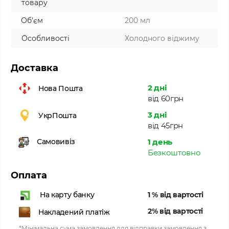
товару
Об'єм
200 мл
Особливості
Холодного віджиму
Доставка
2 дні
Нова Пошта
від 60грн
3 дні
УкрПошта
від 45грн
1 день
Самовивіз
Безкоштовно
Оплата
1 % від вартості
На карту банку
2% від вартості
Накладений платіж
*Мінімальна сума замовлення для відправки замовлення з