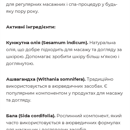
для регулярних масажних і спа-процедур у будь-
яку пору року.
Активні інгредієнти:
Кунжутна олія (Sesamum indicum).
Натуральна
олія, що добре підходить для масажу та догляду за
шкірою. Допомагає зробити шкіру більш м'якою і
доглянутою.
Ашвагандха (Withania somnifera).
Традиційно
використовується в аюрведичних засобах. Є
популярним компонентом у продуктах для масажу
та догляду.
Бала (Sida cordifolia).
Рослинний компонент, який
часто використовується в аюрведичних формулах
для масажних і доглядових засобів.