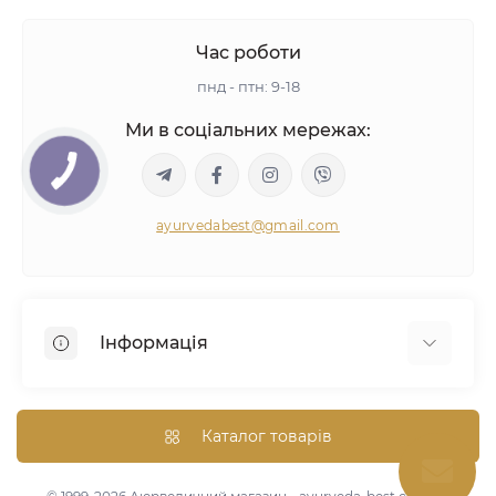
Час роботи
пнд - птн: 9-18
Ми в соціальних мережах:
ayurvedabest@gmail.com
Інформація
Умови угоди
Аюрведична консультація
Каталог товарів
Оптом/Знижки
Карта сайту