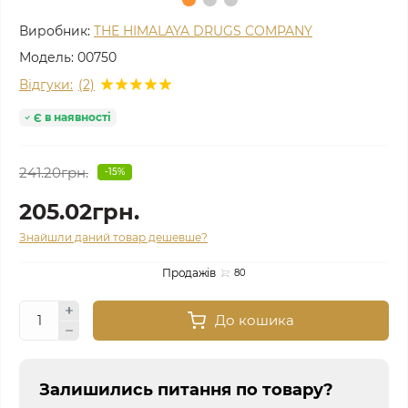
Виробник:
THE HIMALAYA DRUGS COMPANY
Модель:
00750
Відгуки:
(2)
Є в наявності
241.20грн.
-15%
205.02грн.
Знайшли даний товар дешевше?
Продажів
80
До кошика
Залишились питання по товару?