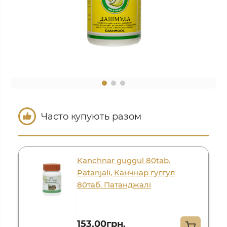
Часто купують разом
Kanchnar guggul 80tab.
Patanjali, Канчнар гуггул
80таб. Патанджалі
153.00грн.