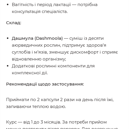
Вагітність і період лактації — потрібна
консультація спеціаліста.
Склад:
Дашмула (Dashmoola)
— суміш із десяти
аюрведичних рослин, підтримує здоров’я
суглобів і м’язів, зменшує дискомфорт і сприяє
відновленню організму;
Додаткові рослинні компоненти для
комплексної дії.
Рекомендації щодо застосування:
Приймати по 2 капсули 2 рази на день після їжі,
запиваючи теплою водою.
Курс — від 1 до 3 місяців. За потреби прийом
можна повторити після перерви. Для досягнення