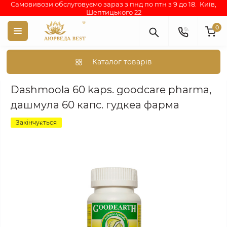
Самовивози обслуговуємо зараз з пнд по птн з 9 до 18. Київ,
Шептицького 22
0
Каталог товарів
Аюрведа каталог індійських товарів
АЮРВЕДИЧНІ ПРЕПАРА
Dashmoola 60 kaps. goodcare pharma,
дашмула 60 капс. гудкеа фарма
Закінчується