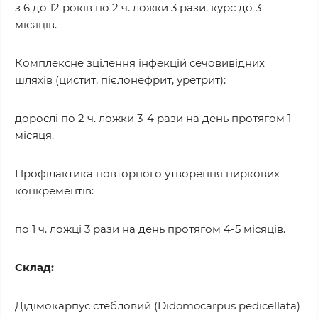
з 6 до 12 років по 2 ч. ложки 3 рази, курс до 3
місяців.
Комплексне зцілення інфекцій сечовивідних
шляхів (цистит, пієлонефрит, уретрит):
дорослі по 2 ч. ложки 3-4 рази на день протягом 1
місяця.
Профілактика повторного утворення ниркових
конкрементів:
по 1 ч. ложці 3 рази на день протягом 4-5 місяців.
Склад:
Дідімокарпус стебловий (Didomocarpus pedicellata)