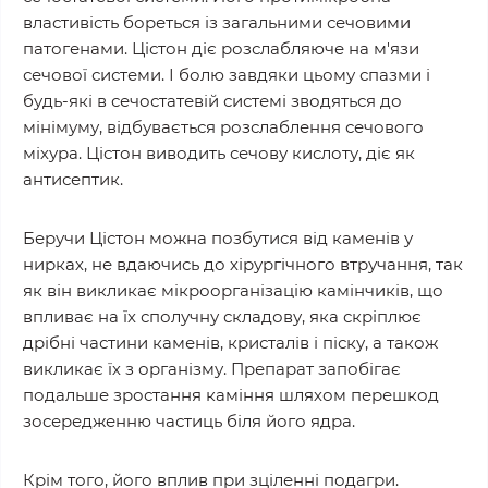
властивість бореться із загальними сечовими
патогенами. Цістон діє розслабляюче на м'язи
сечової системи. І болю завдяки цьому спазми і
будь-які в сечостатевій системі зводяться до
мінімуму, відбувається розслаблення сечового
міхура. Цістон виводить сечову кислоту, діє як
антисептик.
Беручи Цістон можна позбутися від каменів у
нирках, не вдаючись до хірургічного втручання, так
як він викликає мікроорганізацію камінчиків, що
впливає на їх сполучну складову, яка скріплює
дрібні частини каменів, кристалів і піску, а також
викликає їх з організму. Препарат запобігає
подальше зростання каміння шляхом перешкод
зосередженню частиць біля його ядра.
Крім того, його вплив при зціленні подагри.