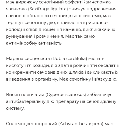
має виражену сечогінний еффект.Камнеломка
язичкова (Saxifraga ligulatа) знижує подразнення
слизової оболонки сечовидільної системи, маэ
терпку і сечогінну дію, впливає на кристалло-
колоїдні співвідношення каменів, викликаючи їх
руйнування і розчинення. Має так само
антимікробну активність.
Марена серцелиста (Rubia cordifolia) містить
кислоту і глікозиди, які здатні розчиняти оксалатні
конкременти сечовивідних шляхів і викликають їх
виведення з організму. Має сечогінну і в'язку дію.
Висип пленчатая (Cyperus scariosus) забезпечує
антибактеріальну дію препарату на сечовидільну
систему.
Соломоцвет шорсткий (Achyranthes aspera) має