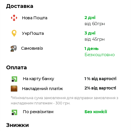
Доставка
2 дні
Нова Пошта
від 60грн
3 дні
УкрПошта
від 45грн
1 день
Самовивіз
Безкоштовно
Оплата
1 % від вартості
На карту банку
2% від вартості
Накладений платіж
*Мінімальна сума замовлення для відправки замовлення з
накладеним платежем - 300 грн.
Без комісії
По реквізитам
Знижки