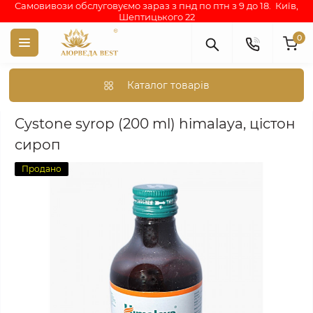
Самовивози обслуговуємо зараз з пнд по птн з 9 до 18. Київ,
Шептицького 22
0
Каталог товарів
Cystone syrop (200 ml) himalaya, цістон сироп
Cystone syrop (200 ml) himalaya, цістон
сироп
Продано