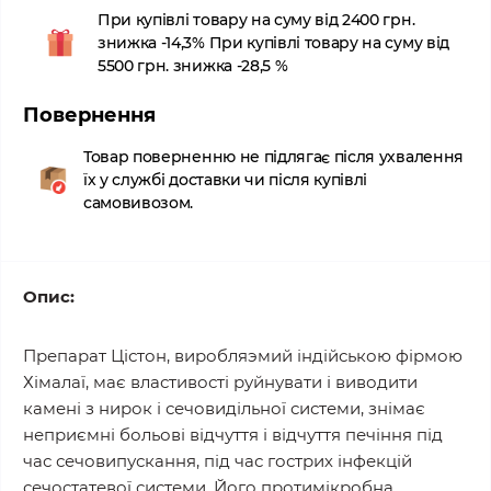
При купівлі товару на суму від 2400 грн.
знижка -14,3% При купівлі товару на суму від
5500 грн. знижка -28,5 %
Повернення
Товар поверненню не підлягає після ухвалення
їх у службі доставки чи після купівлі
самовивозом.
Опис:
Препарат Цістон, виробляэмий індійською фірмою
Хімалаї, має властивості руйнувати і виводити
камені з нирок і сечовидільної системи, знімає
неприємні больові відчуття і відчуття печіння під
час сечовипускання, під час гострих інфекцій
сечостатевої системи. Його протимікробна