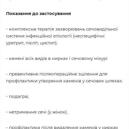
Показання до застосування
- комплексна терапія захворювань сечовидільної
системи інфекційної етіології (неспецифічні
уретрит, пієліт, цистит);
- камені всіх видів в нирках і сечовому міхурі
- превентивне післяопераційне зцілення для
профілактики утворення каменів у сечових шляхах;
- подагра;
- нетримання сечі (у жінок).
- профілактика після видалення каменів у нирках