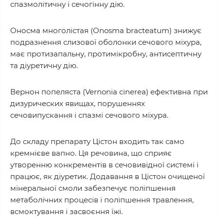
спазмолітичну і сечогінну дію.
Оносма многолістая (Onosma bracteatum) знижує
подразнення слизової оболонки сечового міхура,
має протизапальну, протимікробну, антисептичну
та діуретичну дію.
Вернон попеляста (Vernonia cinerea) ефективна при
дизурических явищах, порушеннях
сечовипускання і спазмі сечового міхура.
До складу препарату Цістон входить так само
кремнієве вапно. Ця речовина, що сприяє
утворенню конкрементів в сечовивідної системі і
працює, як діуретик. Додавання в Цістон очищеної
мінеральної смоли забезпечує поліпшення
метаболічних процесів і поліпшення травлення,
всмоктування і засвоєння їжі.