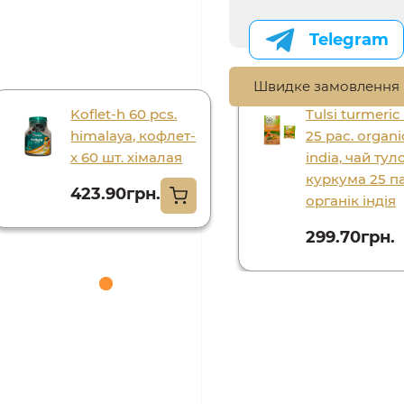
Telegram
Швидке замовлення
Koflet-h 60 pcs.
Tulsi turmeric
himalaya, кофлет-
25 pac. organi
х 60 шт. хімалая
india, чай тулс
куркума 25 па
423.90грн.
органік індія
299.70грн.