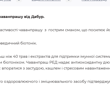
аванпрашу від Дабур.
астивості чаванпрашу з гострим смаком, що посилює йог
ведичний біотонік.
ш ніж 40 трав і екстрактів для підтримки імунної систем
м біотоніком. Чаванпраш РЕД надає антиоксидантну дію,
 впоратися з застудою, кашлем і стресовим навантажен
го оздоровлюючого і зміцнювального засобу підтверджую