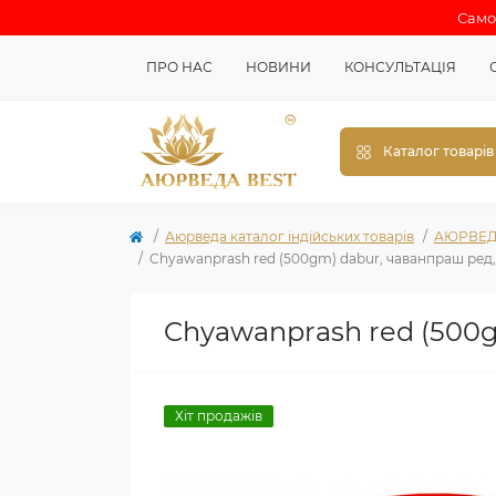
Самов
ПРО НАС
НОВИНИ
КОНСУЛЬТАЦІЯ
Каталог товарів
Аюрведа каталог індійських товарів
АЮРВЕД
Chyawanprash red (500gm) dabur, чаванпраш ред,
Chyawanprash red (500g
Хіт продажів