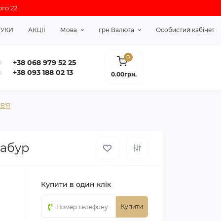
го 22
ГУКИ
АКЦІЇ
Мова
грн.
Валюта
Особистий кабінет
0
+38 068 979 52 25
+38 093 188 02 13
0.00грн.
В'Я
дабур
Купити в один клік
Купити