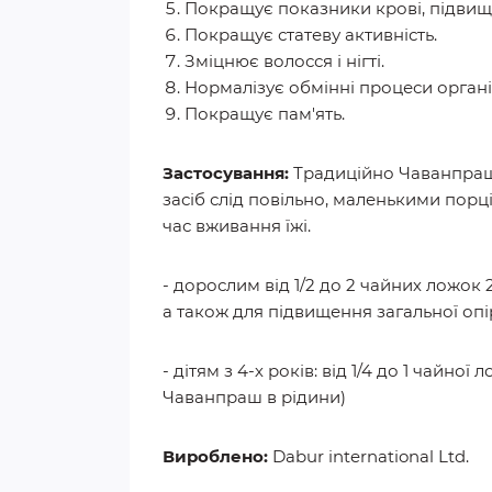
Покращує показники крові, підвищу
Покращує статеву активність.
Зміцнює волосся і нігті.
Нормалізує обмінні процеси організ
Покращує пам'ять.
Застосування:
Традиційно Чаванпраш 
засіб слід повільно, маленькими порц
час вживання їжі.
- дорослим від 1/2 до 2 чайних ложок 2
а також для підвищення загальної опі
- дітям з 4-х років: від 1/4 до 1 ча
Чаванпраш в рідини)
Вироблено:
Dabur international Ltd.