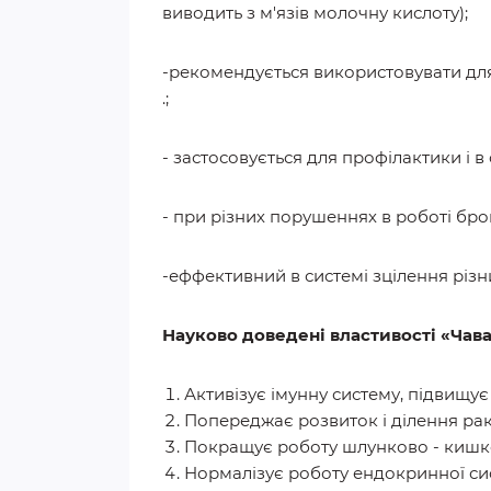
виводить з м'язів молочну кислоту);
-рекомендується використовувати для п
.;
- застосовується для профілактики і 
- при різних порушеннях в роботі бро
-еффективний в системі зцілення різн
Науково доведені властивості «Чав
Активізує імунну систему, підвищує 
Попереджає розвиток і ділення рак
Покращує роботу шлунково - кишко
Нормалізує роботу ендокринної си