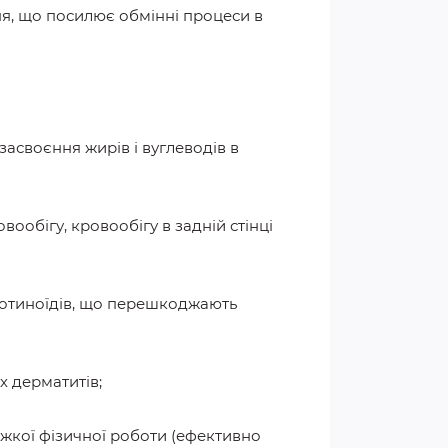
я, що посилює обмінні процеси в
засвоєння жирів і вуглеводів в
ообігу, кровообігу в задній стінці
аротиноїдів, що перешкоджають
х дерматитів;
ажкої фізичної роботи (ефективно