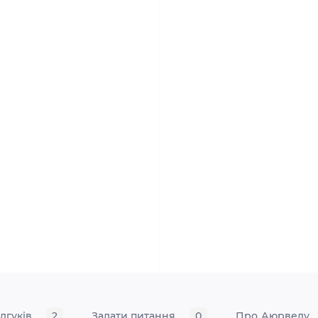
ідгуків
2
Задати питання
0
Про Аюрведу