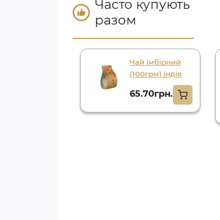
Часто купують
разом
Чай імбірний
(100грм) індія
65.70грн.