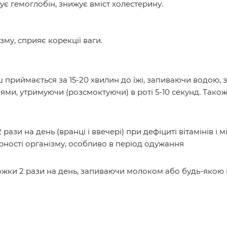
є гемоглобін, знижує вміст холестерину.
му, сприяє корекції ваги.
приймається за 15-20 хвилин до їжі, запиваючи водою,
іями, утримуючи (розсмоктуючи) в роті 5-10 секунд. Також
 рази на день (вранці і ввечері) при дефіциті вітамінів і м
рності організму, особливо в період одужання
йної ложки 2 рази на день, запиваючи молоком або будь-я