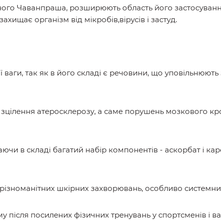
ного Чаванпраша, розширюють область його застосуванн
ахищає організм від мікробів,вірусів і застуд.
ваги, так як в його складі є речовини, що уповільнюють 
 зцілення атеросклерозу, а саме порушень мозкового кров
ючи в складі багатий набір компонентів - аскорбат і к
 різноманітних шкірних захворювань, особливо системни
у після посилених фізичних тренувань у спортсменів і в