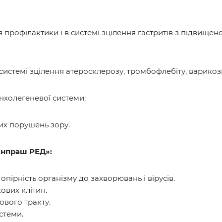
рофілактики і в системі зцілення гастритів з підвищеною 
в системі зцілення атеросклерозу, тромбофлебіту, варик
нхолегеневої системи;
их порушень зору.
анпраш РЕД»:
опірність організму до захворювань і вірусів.
ових клітин.
вого тракту.
стеми.