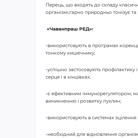
Перець, що входять до складу класич
організмі,гарно природньо тонізує та з
«Чаванпраш РЕД»:
-використовують в програмах корекції 
тонкому кишечнику;
-успішно застосовують профілактику і
серця і в кінцівках;
-є ефективним іммунорегулятором, ма
виникненню і розвитку пухлин;
-використовують в системах зцілення
-необхідний для відновлення організм