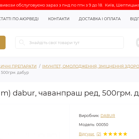
ивози обслуговуємо зараз з пнд по птн з 9 до 18. Київ, Шептицько
СТАТТІ ПО АЮРВЕДІ
КОНТАКТИ
ДОСТАВКА І ОПЛАТА
ВІД
ИЧНІ ПРЕПАРАТИ
ІМУНІТЕТ, ОМОЛОДЖЕННЯ, ЗМІЦНЕННЯ ЗДОРО
 500грм. дабур
m) dabur, чаванпраш ред, 500грм. 
Виробник:
DABUR
Модель:
00050
Відгуки:
(2)