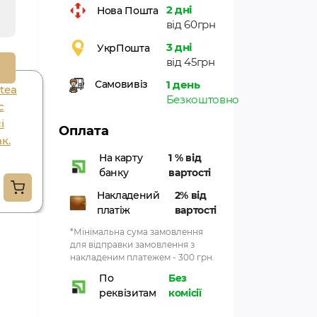
2 дні
Нова Пошта
від 60грн
3 дні
УкрПошта
від 45грн
1 день
Самовивіз
 tea
Безкоштовно
c
і
Оплата
к.
На карту
1 % від
банку
вартості
Накладений
2% від
платіж
вартості
*Мінімальна сума замовлення
для відправки замовлення з
накладеним платежем - 300 грн.
По
Без
реквізитам
комісії