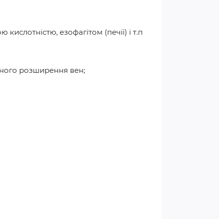
кислотністю, езофагітом (печії) і т.п
озного розширення вен;