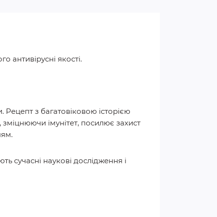
о антивірусні якості.
и. Рецепт з багатовіковою історією
 зміцнюючи імунітет, посилює захист
ням.
ть сучасні наукові дослідження і