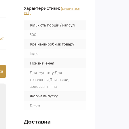
Характеристики:
(дивитися
всі)
Кількість порцій / капсул
500
е?
Країна-виробник товару
Індія
Призначення
ка
Для імунітету;Для
травлення;Для шкіри,
волосся і нігтів;
Форма випуску
Джем
Доставка