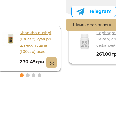
Telegram
Швидке замовлення
Shankha pushpi
Cephagra
(100tab) vyas ph,
(60tab) ch
шанкх пушпа
сефагре
(100tab) вьяс
261.00г
270.45грн.