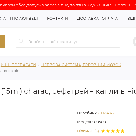
ивози обслуговуємо зараз з пнд по птн з 9 до 18. Київ, Шептицько
СТАТТІ ПО АЮРВЕДІ
КОНТАКТИ
ДОСТАВКА І ОПЛАТА
ВІД
ИЧНІ ПРЕПАРАТИ
НЕРВОВА СИСТЕМА, ГОЛОВНИЙ МОЗОК
капли в ніс
 (15ml) charac, сефагрейн капли в ні
Виробник:
CHARAK
Модель:
00500
Відгуки:
(3)