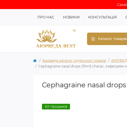
Самов
ПРО НАС
НОВИНИ
КОНСУЛЬТАЦІЯ
Каталог товарів
Аюрведа каталог індійських товарів
АЮРВЕД
Cephagraine nasal drops (15ml) charac, сефагрейн 
Cephagraine nasal drops
Хіт продажів