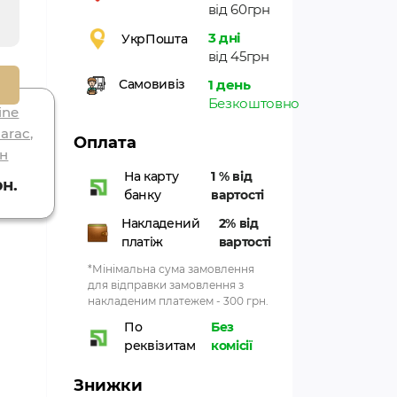
від 60грн
3 дні
УкрПошта
від 45грн
1 день
Самовивіз
Безкоштовно
ine
Чай імбірний
arac,
(100грм) індія
Оплата
йн
65.70грн.
На карту
1 % від
рн.
банку
вартості
Накладений
2% від
платіж
вартості
*Мінімальна сума замовлення
для відправки замовлення з
накладеним платежем - 300 грн.
По
Без
реквізитам
комісії
Знижки