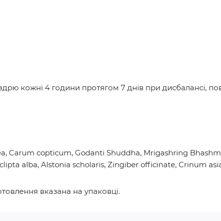
ніздрю кожні 4 години протягом 7 днів при дисбалансі, 
tea, Carum copticum, Godanti Shuddha, Mrigashring Bhashm
Eclipta alba, Alstonia scholaris, Zingiber officinate, Crinum
отовлення вказана на упаковці.