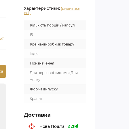
Характеристики:
(дивитися
всі)
Кількість порцій / капсул
15
е?
Країна-виробник товару
Індія
Призначення
ка
Для нервової системи;Для
мозку
Форма випуску
Краплі
Доставка
2 дні
Нова Пошта