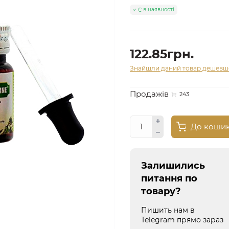
Є в наявності
122.85грн.
Знайшли даний товар дешевш
Продажів
243
До коши
Залишились
питання по
товару?
Пишить нам в
Telegram прямо зараз