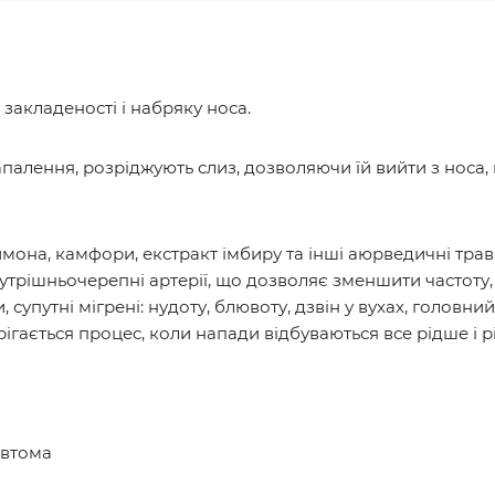
, закладеності і набряку носа.
палення, розріджують слиз, дозволяючи їй вийти з носа
лимона, камфори, екстракт імбиру та інші аюрведичні тр
нутрішньочерепні артерії, що дозволяє зменшити частоту, 
упутні мігрені: нудоту, блювоту, дзвін у вухах, головни
гається процес, коли напади відбуваються все рідше і р
евтома