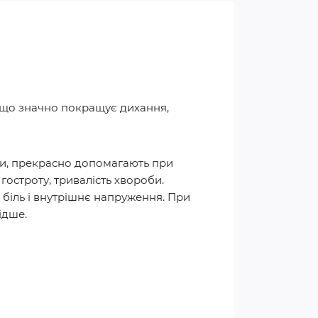
, що значно покращує дихання,
ави, прекрасно допомагають при
гостроту, тривалість хвороби.
й біль і внутрішнє напруження. При
ідше.