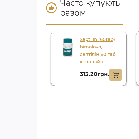
Часто купують
разом
ай імбірний
Septilin (60tab)
100грм) індія
himalaya,
септілін 60 таб
5.70грн.
хіmaлaйa
313.20грн.