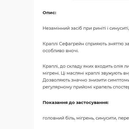
Опис:
Незамінний засіб при риніті і синуситі
Краплі Сефагрейн сприяють зняттю за
особливо вночі.
Краплі, до складу яких входить олія 
мігрені. Ці масляні краплі звужують в
Дозволяють значно знизити симптоми, с
регулярному прийомі крапель спостері
Показання до застосування:
головний біль, мігрень, синусити, пер