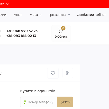
го 22
ГУКИ
АКЦІЇ
Мова
грн.
Валюта
Особистий кабінет
0
+38 068 979 52 25
+38 093 188 02 13
0.00грн.
с
Купити в один клік
Купити