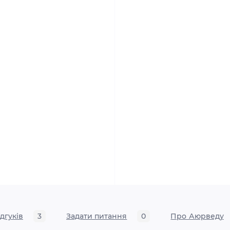
ідгуків
3
Задати питання
0
Про Аюрведу