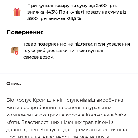
При купівлі товару на суму від 2400 грн.
знижка -14,3% При купівлі товару на суму від
5500 грн. знижка -28,5 %
Повернення
Товар поверненню не підлягає після ухвалення
їх у службі доставки чи після купівлі
самовивозом.
Опис:
Біо Костус Крем для ніг і ступенів від виробника
Біотик розроблений на основі натуральних
компонентів: екстрактів коренів Костус, кульбаби і
м'яти. Властивості цих цілющих трав відомі з
давніх-давен. Костус надає крему антисептичні та
протизапальні властивості, знімає напругу,