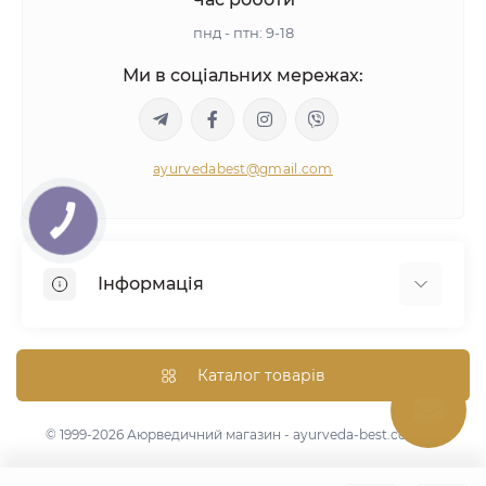
пнд - птн: 9-18
Ми в соціальних мережах:
ayurvedabest@gmail.com
Інформація
Умови угоди
Аюрведична консультація
Каталог товарів
Оптом/Знижки
Карта сайту
© 1999-2026 Аюрведичний магазин - ayurveda-best.com.ua
Виробники