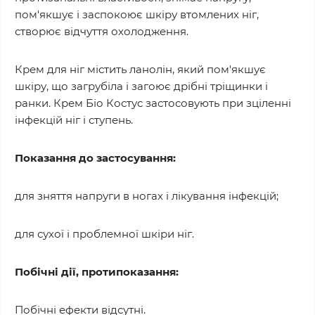
пом'якшує і заспокоює шкіру втомлених ніг,
створює відчуття охолодження.
Крем для ніг містить ланолін, який пом'якшує
шкіру, що загрубіла і загоює дрібні тріщинки і
ранки. Крем Біо Костус застосовують при зціленні
інфекцій ніг ​​і ступень.
Показання до застосування:
для зняття напруги в ногах і лікування інфекцій;
для сухої і проблемної шкіри ніг.
Побічні дії, протипоказання:
Побічні ефекти відсутні.