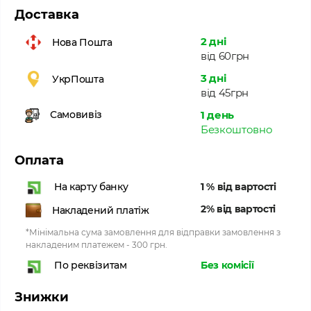
Доставка
2 дні
Нова Пошта
від 60грн
3 дні
УкрПошта
від 45грн
1 день
Самовивіз
Безкоштовно
Оплата
1 % від вартості
На карту банку
2% від вартості
Накладений платіж
*Мінімальна сума замовлення для відправки замовлення з
накладеним платежем - 300 грн.
Без комісії
По реквізитам
Знижки