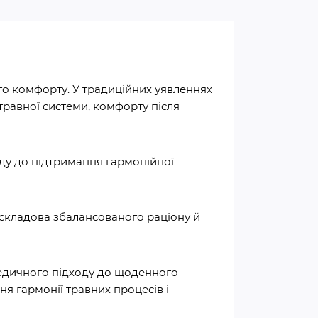
го комфорту. У традиційних уявленнях
травної системи, комфорту після
ду до підтримання гармонійної
 складова збалансованого раціону й
ведичного підходу до щоденного
я гармонії травних процесів і