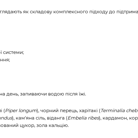
зглядають як складову комплексного підходу до підтрим
ї системи;
ння;
 на день, запиваючи водою після їжі.
і (
Piper longum
), чорний перець, харітакі (
Terminalia cheb
undus
), кам'яна сіль, віданга (
Embelia ribes
), кардамон, кор
ізований цукор, зола кальцію.