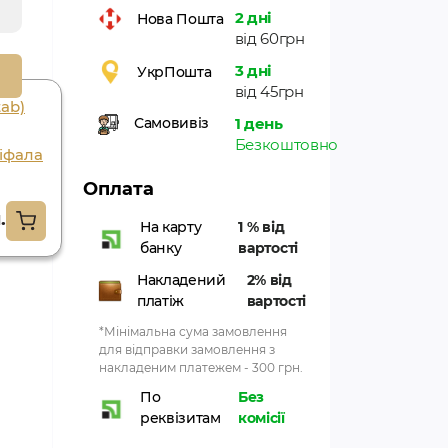
2 дні
Нова Пошта
від 60грн
3 дні
УкрПошта
від 45грн
tab)
Triphala 60tab.
1 день
Самовивіз
Dabur. тріфала
Безкоштовно
ріфала
60 таб. Дабур
Оплата
129.15грн.
.
На карту
1 % від
банку
вартості
Накладений
2% від
платіж
вартості
*Мінімальна сума замовлення
для відправки замовлення з
накладеним платежем - 300 грн.
По
Без
реквізитам
комісії