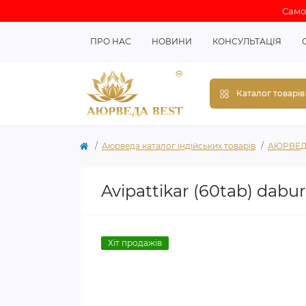
Самов
ПРО НАС
НОВИНИ
КОНСУЛЬТАЦІЯ
Каталог товарів
Аюрведа каталог індійських товарів
АЮРВЕД
Avipattikar (60tab) dabu
Хіт продажів