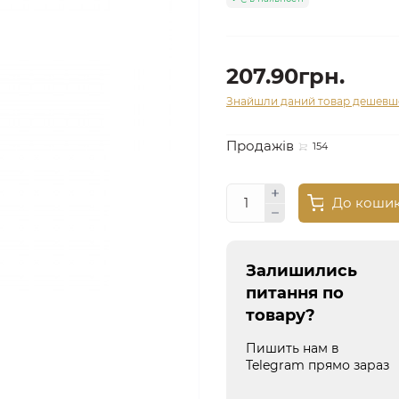
207.90грн.
Знайшли даний товар дешевш
Продажів
154
До коши
Залишились
питання по
товару?
Пишить нам в
Telegram прямо зараз