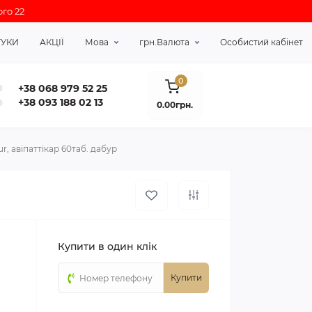
го 22
ГУКИ
АКЦІЇ
Мова
грн.
Валюта
Особистий кабінет
0
+38 068 979 52 25
+38 093 188 02 13
0.00грн.
ur, авіпаттікар 60таб. дабур
Купити в один клік
Купити