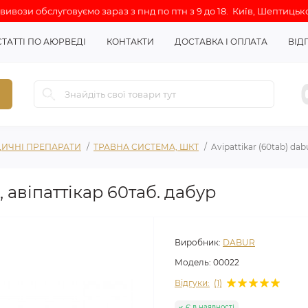
ивози обслуговуємо зараз з пнд по птн з 9 до 18. Київ, Шептицько
СТАТТІ ПО АЮРВЕДІ
КОНТАКТИ
ДОСТАВКА І ОПЛАТА
ВІД
ИЧНІ ПРЕПАРАТИ
ТРАВНА СИСТЕМА, ШКТ
Avipattikar (60tab) dab
r, авіпаттікар 60таб. дабур
Виробник:
DABUR
Модель:
00022
Відгуки:
(1)
Є в наявності