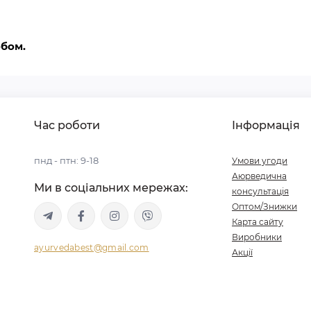
обом.
Час роботи
Інформація
пнд - птн: 9-18
Умови угоди
Аюрведична
Ми в соціальних мережах:
консультація
Оптом/Знижки
Карта сайту
Виробники
ayurvedabest@gmail.com
Акції