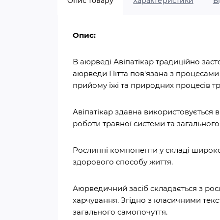
Опис товару
Характеристики
В
Опис:
В аюрведі Авіпатікар традиційно зас
аюрведи Пітта пов'язана з процесами
прийому їжі та природних процесів т
Авіпатікар здавна використовується 
роботи травної системи та загального 
Рослинні компоненти у складі широко
здорового способу життя.
Аюрведичний засіб складається з ро
харчування. Згідно з класичними тек
загального самопочуття.