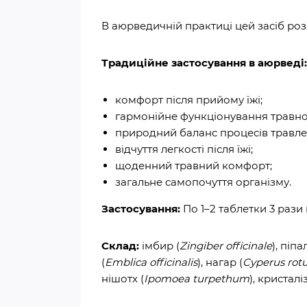
В аюрведичній практиці цей засіб ро
Традиційне застосування в аюрведі:
комфорт після прийому їжі;
гармонійне функціонування травно
природний баланс процесів травле
відчуття легкості після їжі;
щоденний травний комфорт;
загальне самопочуття організму.
Застосування:
По 1–2 таблетки 3 рази
Склад:
імбир (
Zingiber officinale
), піпал
(
Emblica officinalis
), нагар (
Cyperus rot
нішотх (
Ipomoea turpethum
), кристал