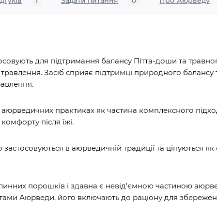
ідгуків
1
Задати питання
0
Про Аюрведу
тосовують для підтримання балансу Пітта-доши та травно
 травлення. Засіб сприяє підтримці природного балансу 
равлення.
в аюрведичних практиках як частина комплексного підхо
комфорту після їжі.
 застосовуються в аюрведичній традиції та цінуються як
слинних порошків і здавна є невід'ємною частиною аюр
стами Аюрведи, його включають до раціону для збереженн