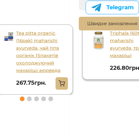
Telegram
Швидке замовлення
Tea pitta organic
Triphala (60
(16pak) maharishi
maharishi
ayurveda, чай піта
ayurveda, т
органік 15пакетів
махаріші
охолоджуючий
226.80грн
махаріші аюрведа
267.75грн.