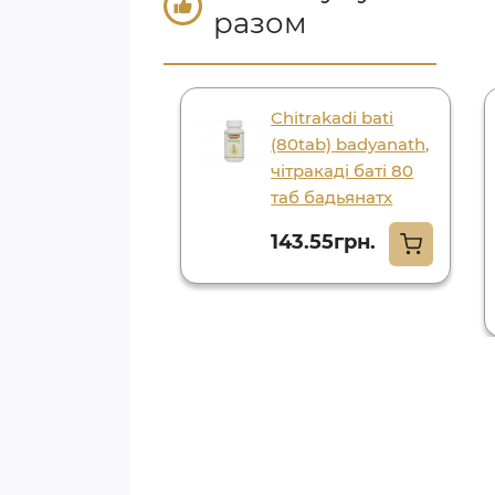
разом
abgol 90 gr.
Chitrakadi bati
bur, ісабгол 90
(80tab) badyanath,
. дабур
чітракаді баті 80
таб бадьянатх
61.00грн.
143.55грн.