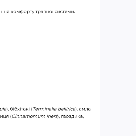
ання комфорту травної системи.
ula
), бібхітакі (
Terminalia bellirica
), амла
иця (
Cinnamomum iners
), гвоздика,