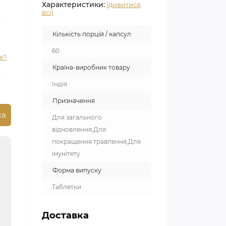
Характеристики:
(дивитися
всі)
Кількість порцій / капсул
60
е?
Країна-виробник товару
Індія
Призначення
ка
Для загального
відновлення;Для
покращення травлення;Для
імунітету
Форма випуску
Таблетки
Доставка