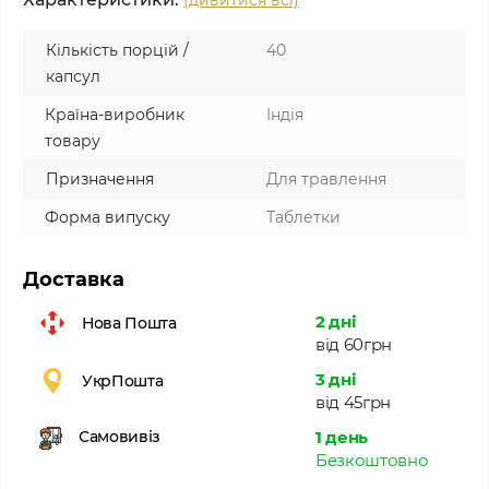
(дивитися всі)
Кількість порцій /
40
капсул
Країна-виробник
Індія
товару
Призначення
Для травлення
Форма випуску
Таблетки
Доставка
2 дні
Нова Пошта
від 60грн
3 дні
УкрПошта
від 45грн
1 день
Самовивіз
Безкоштовно