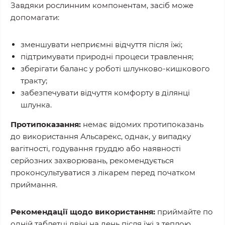
Завдяки рослинним компонентам, засіб може
допомагати:
зменшувати неприємні відчуття після їжі;
підтримувати природні процеси травлення;
зберігати баланс у роботі шлунково-кишкового
тракту;
забезпечувати відчуття комфорту в ділянці
шлунка.
Протипоказання:
немає відомих протипоказань
до використання Альсарекс, однак, у випадку
вагітності, годування груддю або наявності
серйозних захворювань, рекомендується
проконсультуватися з лікарем перед початком
приймання.
Рекомендації щодо використання:
приймайте по
одній таблетці двічі на день після їжі з теплою