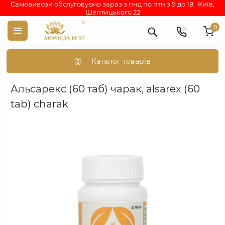
Самовивози обслуговуємо зараз з пнд по птн з 9 до 18. Київ,
Шептицького 22
0
Каталог товарів
Аюрведа каталог індійських товарів
АЮРВЕДИЧНІ ПРЕПАРА
Альсарекс (60 таб) чарак, alsarex (60
tab) charak