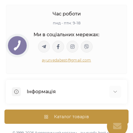
Час роботи
пнд - птн: 9-18
Ми в соціальних мережах:
ayurvedabest@gmail.com
Інформація
Умови угоди
Аюрведична консультація
Каталог товарів
Оптом/Знижки
Карта сайту
© 1999-2026 Аюрведичний магазин - ayurveda-best.com.ua