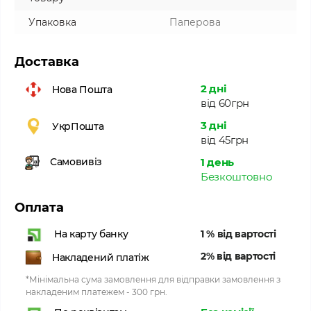
Упаковка
Паперова
Доставка
2 дні
Нова Пошта
від 60грн
3 дні
УкрПошта
від 45грн
1 день
Самовивіз
Безкоштовно
Оплата
1 % від вартості
На карту банку
2% від вартості
Накладений платіж
*Мінімальна сума замовлення для відправки замовлення з
накладеним платежем - 300 грн.