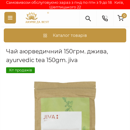
Самовивози обслуговуємо зараз з пнд по птн з 9 до 18. Київ,
Шептицького 22
0
Каталог товарів
Аюрведа каталог індійських товарів
СПЕЦІЇ, ПРЯНОЩІ, ЧАЇ 
Чай аюрведичний 150грм. джива,
аyurvedic tea 150gm. jiva
Хіт продажів