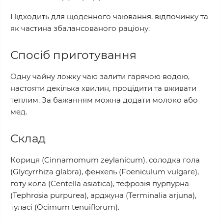
Підходить для щоденного чаювання, відпочинку та
як частина збалансованого раціону.
Спосіб приготування
Одну чайну ложку чаю залити гарячою водою,
настояти декілька хвилин, процідити та вживати
теплим. За бажанням можна додати молоко або
мед.
Склад
Кориця (Cinnamomum zeylanicum), солодка гола
(Glycyrrhiza glabra), фенхель (Foeniculum vulgare),
готу кола (Centella asiatica), тефрозія пурпурна
(Tephrosia purpurea), арджуна (Terminalia arjuna),
туласі (Ocimum tenuiflorum).