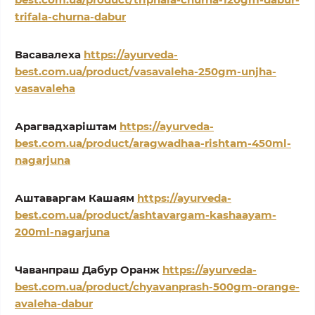
trifala-churna-dabur
Васавалеха
https://ayurveda-
best.com.ua/product/vasavaleha-250gm-unjha-
vasavaleha
Арагвадхаріштам
https://ayurveda-
best.com.ua/product/aragwadhaa-rishtam-450ml-
nagarjuna
Аштаваргам Кашаям
https://ayurveda-
best.com.ua/product/ashtavargam-kashaayam-
200ml-nagarjuna
Чаванпраш Дабур Оранж
https://ayurveda-
best.com.ua/product/chyavanprash-500gm-orange-
avaleha-dabur