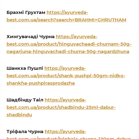
Брахмі Грухтам
https://ayurveda-
best.com.ua/search?search=BRAHMI+GHRUTHAM
Хингувачаді Чурна
https://ayurveda-
best.com.ua/product/hinguvachaadi-churnam-50g-
nagarjuna-hinguvachadi-churna-50g-nagardzhuna
Шанкха Пушпі
https://ayurveda-
best.com.ua/product/shank-pushpi-50gm-nidko-
shankha-pushpirasprodazha
Шадбінду Таіл
https://ayurveda-
best.com.ua/product/shadbindu-25ml-dabur-
shadbindu
Тріфала Чурна
https://ayurveda-
best.com.ua/product/triphala-churna-120gm-dabur-