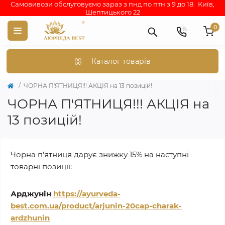
Самовивози обслуговуємо зараз з пнд по птн з 9 до 18. Київ,
Шептицького 22
0
Каталог товарів
ЧОРНА П'ЯТНИЦЯ!!! АКЦІЯ на 13 позицій!
ЧОРНА П'ЯТНИЦЯ!!! АКЦІЯ на
13 позицій!
Чорна п'ятниця дарує знижку 15% на наступні
товарні позиції:
Арджунін
https://ayurveda-
best.com.ua/product/arjunin-20cap-charak-
ardzhunin