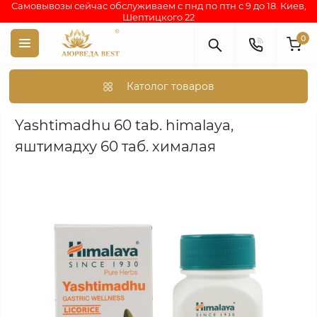
Самовывозы сейчас обслуживаем с пнд по птн с 9 до 18. Киев,
Шептицкого 22
0
Католог товаров
Аюрведа каталог индийских товаров
АЮРВЕДИЧЕСКИЕ ПР
Yashtimadhu 60 tab. himalaya,
яштимадху 60 таб. хималая