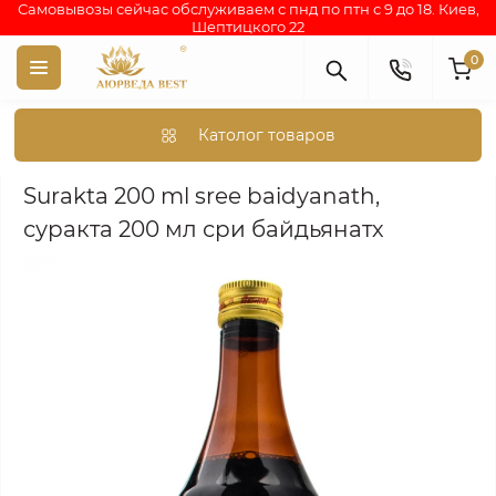
Самовывозы сейчас обслуживаем с пнд по птн с 9 до 18. Киев,
Шептицкого 22
0
Католог товаров
Аюрведа каталог индийских товаров
АЮРВЕДИЧЕСКИЕ ПР
Surakta 200 ml sree baidyanath,
суракта 200 мл сри байдьянатх