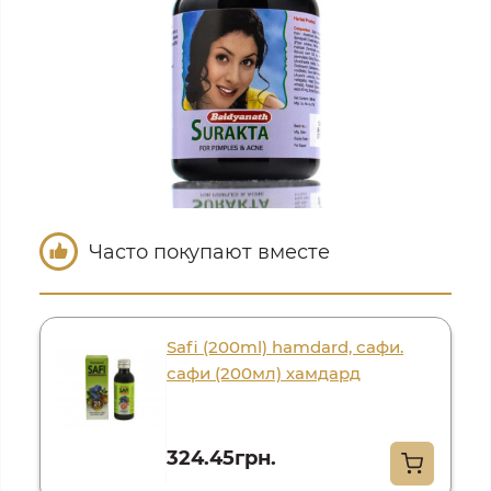
Часто покупают вместе
Safi (200ml) hamdard, сафи.
сафи (200мл) хамдард
324.45грн.