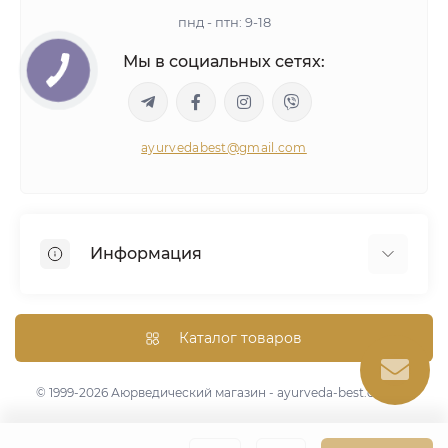
пнд - птн: 9-18
Мы в социальных сетях:
ayurvedabest@gmail.com
Информация
Условия сделки
Аюрведическая консультация
Каталог товаров
Оптом/Скидки
Карта сайта
© 1999-2026 Аюрведический магазин - ayurveda-best.com.ua
Бренды
Специальные предложения