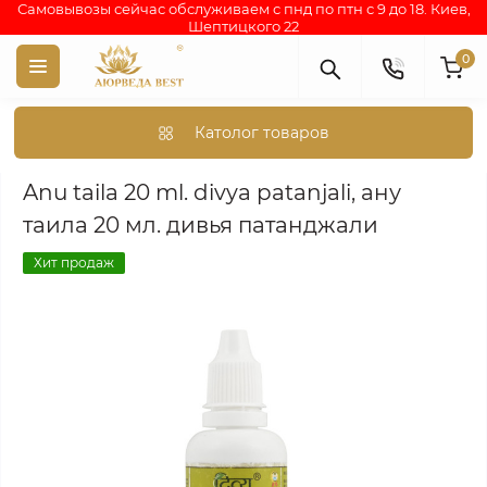
Самовывозы сейчас обслуживаем с пнд по птн с 9 до 18. Киев,
Шептицкого 22
0
Католог товаров
Аюрведа каталог индийских товаров
АЮРВЕДИЧЕСКИЕ ПР
Anu taila 20 ml. divya patanjali, ану
таила 20 мл. дивья патанджали
Хит продаж