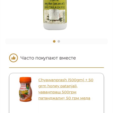
Часто покупают вместе
Chyawanprash (500gm) + 50
grm honey patanjali,
чаванпраш 500грм
патанджали+ 50 грм меда