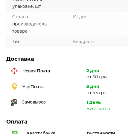
упаковке, шт
Страна-
Индия
производитель
товара
Тип
Квадраты
Доставка
2 дня
Новая Почта
от 60 грн
3 дня
УкрПочта
от 45 грн
1 день
Самовывоз
Бесплатно
Оплата
1% стоимости
На карту банка