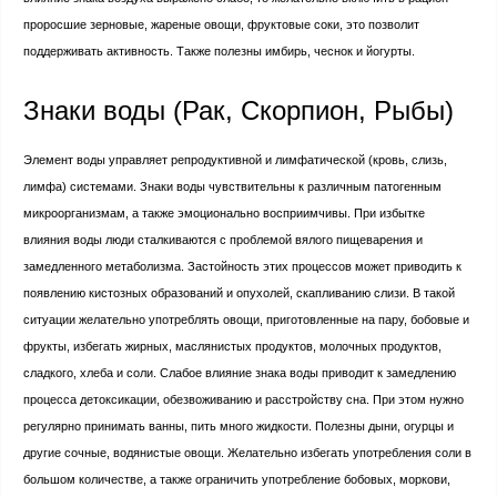
проросшие зерновые, жареные овощи, фруктовые соки, это позволит
поддерживать активность. Также полезны имбирь, чеснок и йогурты.
Знаки воды (Рак, Скорпион, Рыбы)
Элемент воды управляет репродуктивной и лимфатической (кровь, слизь,
лимфа) системами. Знаки воды чувствительны к различным патогенным
микроорганизмам, а также эмоционально восприимчивы. При избытке
влияния воды люди сталкиваются с проблемой вялого пищеварения и
замедленного метаболизма. Застойность этих процессов может приводить к
появлению кистозных образований и опухолей, скапливанию слизи. В такой
ситуации желательно употреблять овощи, приготовленные на пару, бобовые и
фрукты, избегать жирных, маслянистых продуктов, молочных продуктов,
сладкого, хлеба и соли. Слабое влияние знака воды приводит к замедлению
процесса детоксикации, обезвоживанию и расстройству сна. При этом нужно
регулярно принимать ванны, пить много жидкости. Полезны дыни, огурцы и
другие сочные, водянистые овощи. Желательно избегать употребления соли в
большом количестве, а также ограничить употребление бобовых, моркови,