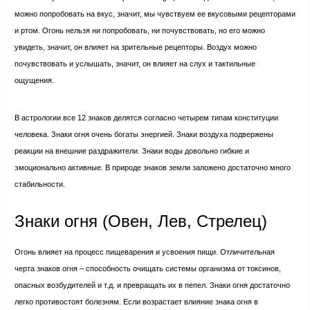
можно попробовать на вкус, значит, мы чувствуем ее вкусовыми рецепторами
и ртом. Огонь нельзя ни попробовать, ни почувствовать, но его можно
увидеть, значит, он влияет на зрительные рецепторы. Воздух можно
почувствовать и услышать, значит, он влияет на слух и тактильные
ощущения.
В астрологии все 12 знаков делятся согласно четырем типам конституции
человека. Знаки огня очень богаты энергией. Знаки воздуха подвержены
реакции на внешние раздражители. Знаки воды довольно гибкие и
эмоционально активные. В природе знаков земли заложено достаточно много
стабильности.
Знаки огня (Овен, Лев, Стрелец)
Огонь влияет на процесс пищеварения и усвоения пищи. Отличительная
черта знаков огня – способность очищать системы организма от токсинов,
опасных возбудителей и т.д. и превращать их в пепел. Знаки огня достаточно
легко противостоят болезням. Если возрастает влияние знака огня в