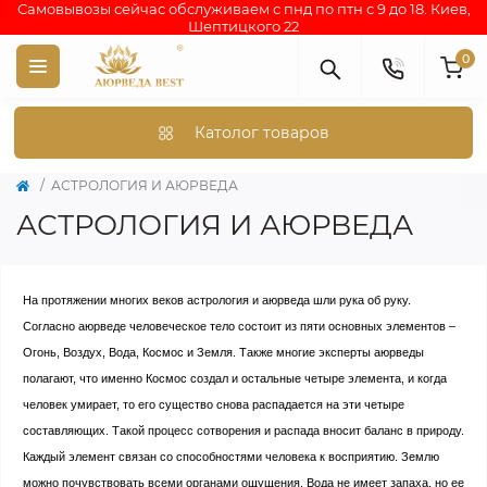
Самовывозы сейчас обслуживаем с пнд по птн с 9 до 18. Киев,
Шептицкого 22
0
Католог товаров
АСТРОЛОГИЯ И АЮРВЕДА
АСТРОЛОГИЯ И АЮРВЕДА
На протяжении многих веков астрология и аюрведа шли рука об руку.
Согласно аюрведе человеческое тело состоит из пяти основных элементов –
Огонь, Воздух, Вода, Космос и Земля. Также многие эксперты аюрведы
полагают, что именно Космос создал и остальные четыре элемента, и когда
человек умирает, то его существо снова распадается на эти четыре
составляющих. Такой процесс сотворения и распада вносит баланс в природу.
Каждый элемент связан со способностями человека к восприятию. Землю
можно почувствовать всеми органами ощущения. Вода не имеет запаха, но ее