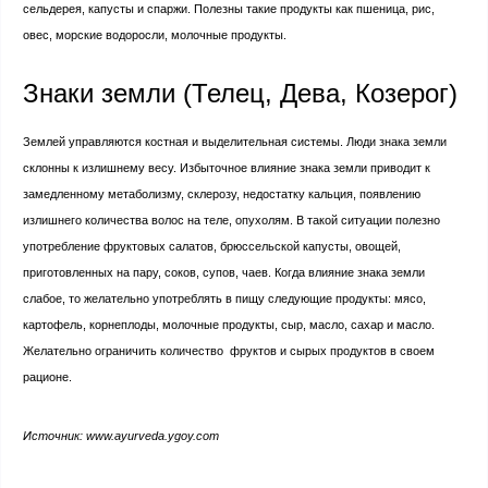
сельдерея, капусты и спаржи. Полезны такие продукты как пшеница, рис,
овес, морские водоросли, молочные продукты.
Знаки земли (Телец, Дева, Козерог)
Землей управляются костная и выделительная системы. Люди знака земли
склонны к излишнему весу. Избыточное влияние знака земли приводит к
замедленному метаболизму, склерозу, недостатку кальция, появлению
излишнего количества волос на теле, опухолям. В такой ситуации полезно
употребление фруктовых салатов, брюссельской капусты, овощей,
приготовленных на пару, соков, супов, чаев. Когда влияние знака земли
слабое, то желательно употреблять в пищу следующие продукты: мясо,
картофель, корнеплоды, молочные продукты, сыр, масло, сахар и масло.
Желательно ограничить количество фруктов и сырых продуктов в своем
рационе.
Источник: www.ayurveda.ygoy.com