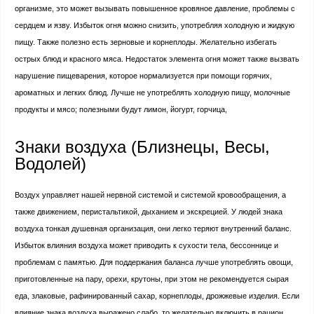
организме, это может вызывать повышенное кровяное давление, проблемы с
сердцем и язву. Избыток огня можно снизить, употребляя холодную и жидкую
пищу. Также полезно есть зерновые и корнеплоды. Желательно избегать
острых блюд и красного мяса. Недостаток элемента огня может также вызвать
нарушение пищеварения, которое нормализуется при помощи горячих,
ароматных и легких блюд. Лучше не употреблять холодную пищу, молочные
продукты и мясо; полезными будут лимон, йогурт, горчица,
Знаки воздуха (Близнецы, Весы,
Водолей)
Воздух управляет нашей нервной системой и системой кровообращения, а
также движением, перистальтикой, дыханием и экскрецией. У людей знака
воздуха тонкая душевная организация, они легко теряют внутренний баланс.
Избыток влияния воздуха может приводить к сухости тела, бессоннице и
проблемам с памятью. Для поддержания баланса лучше употреблять овощи,
приготовленные на пару, орехи, крутоны, при этом не рекомендуется сырая
еда, злаковые, рафинированный сахар, корнеплоды, дрожжевые изделия. Если
влияние знака воздуха выражено слабо, то желательно включить в рацион