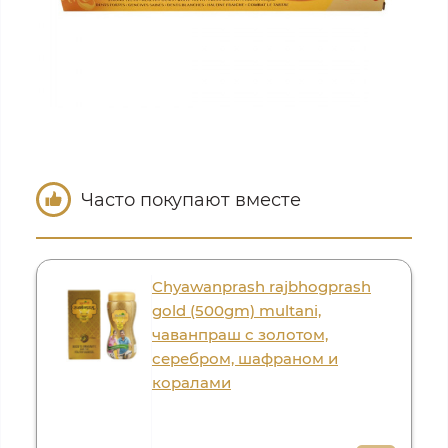
Часто покупают вместе
Chyawanprash rajbhogprash
gold (500gm) multani,
чаванпраш с золотом,
серебром, шафраном и
коралами