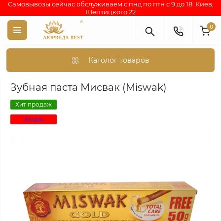
Самовывозы сейчас обслуживаем с пнд по птн с 9 до 18. Киев,
Шептицкого 22
0
Католог товаров
Tooth paste miswak gold 170 gm. dabur. зубная паста мисвак гол
Зубная паста Мисвак (Miswak)
Хит продаж
Акция