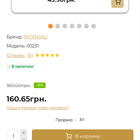
45.90грн.
Бренд:
PATANJALI
Модель:
00231
Отзывы:
(6)
В наличии
189.00грн.
-15%
160.65грн.
Нашли данный товар дешевле?
Продано
301
В корзину