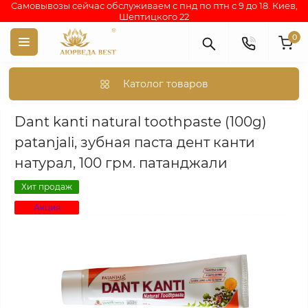
Самовывозы сейчас обслуживаем с пнд по птн с 9 до 18. Киев,
Шептицкого 22
0
Католог товаров
Аюрведа каталог индийских товаров
АЮРВЕДИЧЕСКАЯ КОС
Dant kanti natural toothpaste (100g)
patanjali, зубная паста дент канти
натурал, 100 грм. патанджали
Хит продаж
Акция