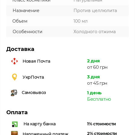
Класс косметики
Натуральная
Назначение
Против целлюлита
Объем
100 мл
Особенности
Холодного отжима
Доставка
2 дня
Новая Почта
от 60 грн
3 дня
УкрПочта
от 45 грн
1 день
Самовывоз
Бесплатно
Оплата
1% стоимости
На карту банка
2% стоимости
Наложенный платеж