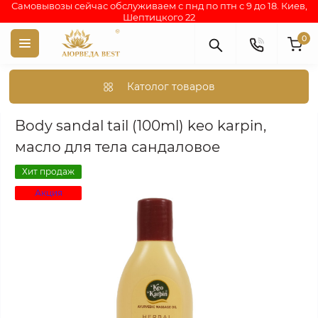
Самовывозы сейчас обслуживаем с пнд по птн с 9 до 18. Киев,
Шептицкого 22
0
Католог товаров
Аюрведа каталог индийских товаров
АЮРВЕДИЧЕСКАЯ КОС
Body sandal tail (100ml) keo karpin,
масло для тела сандаловое
Хит продаж
Акция