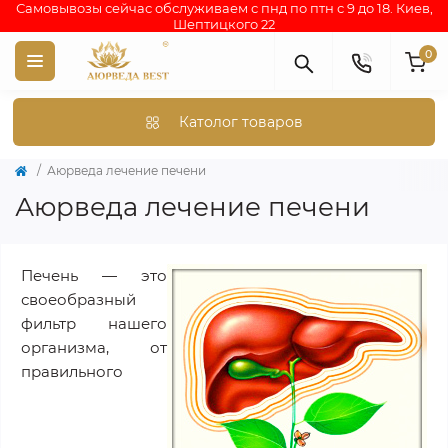
Самовывозы сейчас обслуживаем с пнд по птн с 9 до 18. Киев,
Шептицкого 22
0
Католог товаров
Аюрведа лечение печени
Аюрведа лечение печени
Печень — это
своеобразный
фильтр нашего
организма, от
правильного