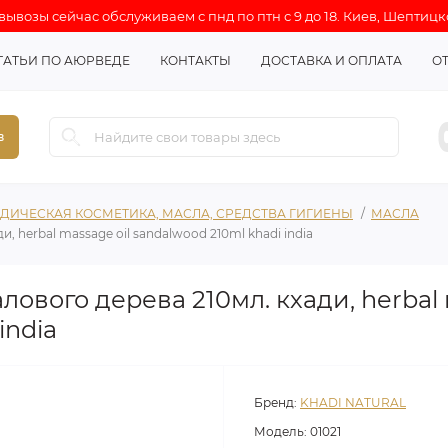
ывозы сейчас обслуживаем с пнд по птн с 9 до 18. Киев, Шептицк
ТАТЬИ ПО АЮРВЕДЕ
КОНТАКТЫ
ДОСТАВКА И ОПЛАТА
О
в
ДИЧЕСКАЯ КОСМЕТИКА, МАСЛА, СРЕДСТВА ГИГИЕНЫ
МАСЛА
 herbal massage oil sandalwood 210ml khadi india
ового дерева 210мл. кхади, herbal 
india
Бренд:
KHADI NATURAL
Модель:
01021