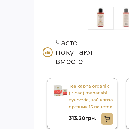
Часто
покупают
вместе
нь травяной
Tea kapha organik
альный
(15pac) maharishi
тха 210мл
ayurveda, чай капха
, sonbhadra
органик 15 пакетов
 satreetha
313.20грн.
khadi india