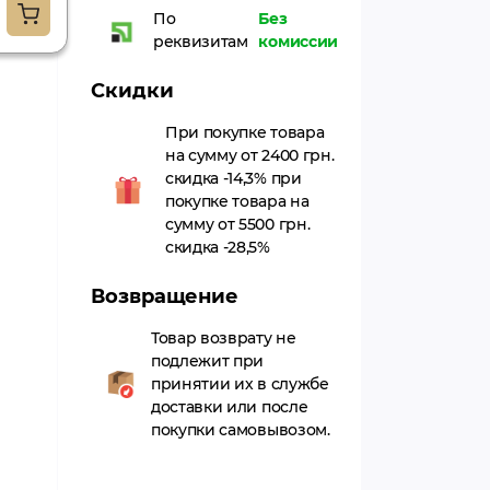
411.30грн.
-15%
По
Без
349.61грн.
реквизитам
комиссии
Скидки
При покупке товара
на сумму от 2400 грн.
скидка -14,3% при
покупке товара на
сумму от 5500 грн.
скидка -28,5%
Возвращение
Товар возврату не
подлежит при
принятии их в службе
доставки или после
покупки самовывозом.