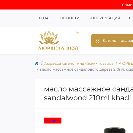
Самов
О НАС
НОВОСТИ
КОНСУЛЬТАЦИЯ
С
Католог товаро
Аюрведа каталог индийских товаров
АЮРВЕ
масло массажное сандалового дерева 210мл. кхади,
масло массажное сандал
sandalwood 210ml khadi 
Акция