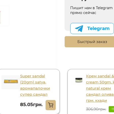
Пишит нам в Telegram
прямо сейчас
Telegram
Быстрый заказ
Super sandal
Крем sandal & 
(20gm) satya,
cream 50gm. 
аромапалочки
natural крем
супер сандал
сандал олива
грм. кхади
85.05грн.
306.90грн.
-1