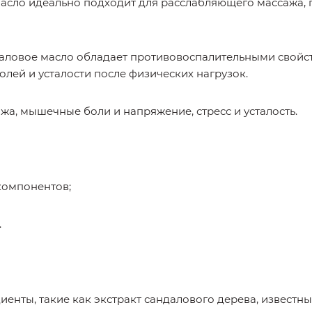
 масло идеально подходит для расслабляющего массажа, п
аловое масло обладает противовоспалительными свойст
лей и усталости после физических нагрузок.
ожа, мышечные боли и напряжение, стресс и усталость.
компонентов;
.
иенты, такие как экстракт сандалового дерева, извест