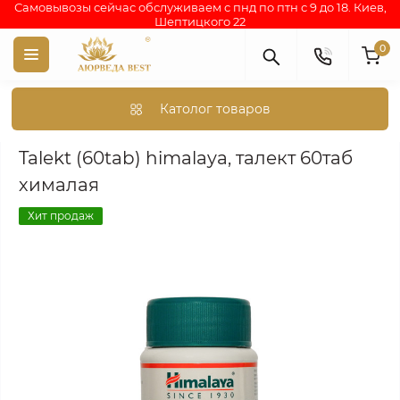
Самовывозы сейчас обслуживаем с пнд по птн с 9 до 18. Киев,
Шептицкого 22
0
Католог товаров
Аюрведа каталог индийских товаров
АЮРВЕДИЧЕСКИЕ ПР
Talekt (60tab) himalaya, талект 60таб
хималая
Хит продаж