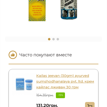
Часто покупают вместе
Kailas jeevan (30gm) ayurved
sumshodhanalaya pvt. ltd. крем
кайлас дживан 30 грм
154.35грн.
-15%
131.20грн.