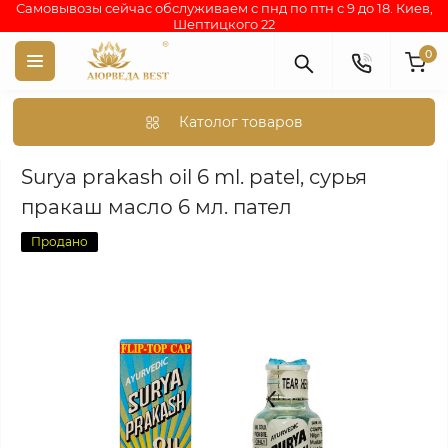
Самовывозы сейчас обслуживаем с пнд по птн с 9 до 18. Киев,
Шептицкого 22
0
Католог товаров
Аюрведа каталог индийских товаров
АЮРВЕДИЧЕСКАЯ КОС
Surya prakash oil 6 ml. patel, сурья
пракаш масло 6 мл. пател
Продано