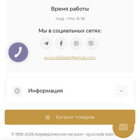
Время работы
пнд - птн: 9-18
Мы в социальных сетях:
ayurvedabest@gmail.com
Информация
Условия сделки
Аюрведическая консультация
Каталог товаров
Оптом/Скидки
Карта сайта
© 1999-2026 Аюрведический магазин - ayurveda-best.com.ua