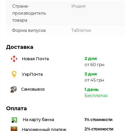
Страна-
Индия
производитель
товара
Форма випуска
Таблетки
Доставка
2 дня
Новая Почта
от 60 грн
3 дня
УкрПочта
от 45 грн
1 день
Самовывоз
Бесплатно
Оплата
1% стоимости
На карту банка
2% стоимости
Наложенный платеж