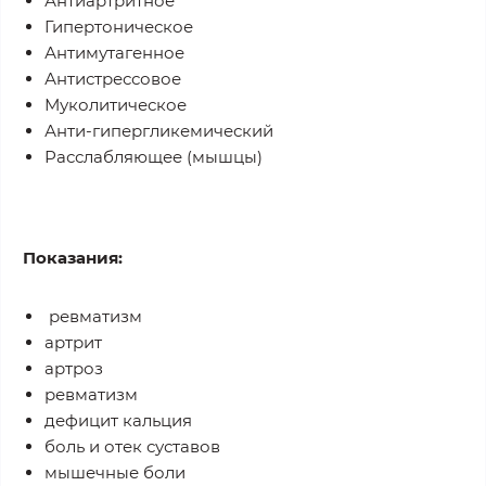
Антиартритное
Гипертоническое
Антимутагенное
Антистрессовое
Муколитическое
Анти-гипергликемический
Расслабляющее (мышцы)
Показания:
ревматизм
артрит
артроз
ревматизм
дефицит кальция
боль и отек суставов
мышечные боли