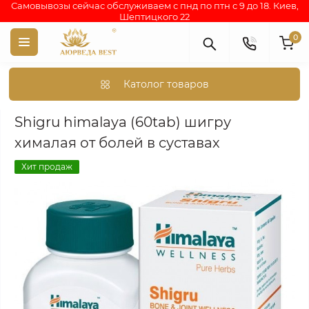
Самовывозы сейчас обслуживаем с пнд по птн с 9 до 18. Киев,
Шептицкого 22
0
Католог товаров
Аюрведа каталог индийских товаров
АЮРВЕДИЧЕСКИЕ ПР
Shigru himalaya (60tab) шигру
хималая от болей в суставах
Хит продаж