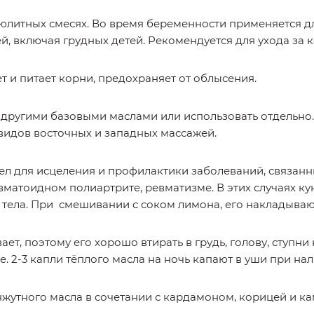
юлитных смесях. Во время беременности применяется д
й, включая грудных детей. Рекомендуется для ухода за к
т и питает корни, предохраняет от облысения.
другими базовыми маслами или использовать отдельно.
видов восточных и западных массажей.
ел для исцеления и профилактики заболеваний, связанн
евматоидном полиартрите, ревматизме. В этих случаях 
 тела. При смешивании с соком лимона, его накладывают
ет, поэтому его хорошо втирать в грудь, голову, ступни 
е. 2-3 капли тёплого масла на ночь капают в уши при на
утного масла в сочетании с кардамоном, корицей и к