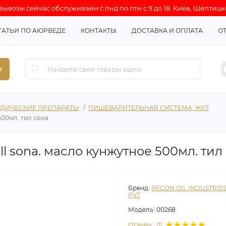
ывозы сейчас обслуживаем с пнд по птн с 9 до 18. Киев, Шептицк
ТАТЬИ ПО АЮРВЕДЕ
КОНТАКТЫ
ДОСТАВКА И ОПЛАТА
О
в
ДИЧЕСКИЕ ПРЕПАРАТЫ
ПИЩЕВАРИТЕЛЬНАЯ СИСТЕМА, ЖКТ
 500мл. тил сона
 till sona. масло кунжутное 500мл. тил
Бренд:
RECON OIL INDUSTRIE
PVT
Модель:
00268
Отзывы:
(1)