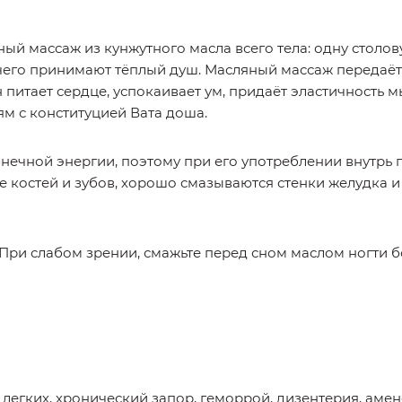
ый массаж из кунжутного масла всего тела: одну столов
е чего принимают тёплый душ. Масляный массаж передаёт 
н питает сердце, успокаивает ум, придаёт эластичность 
м с конституцией Вата доша.
ечной энергии, поэтому при его употреблении внутрь по
 костей и зубов, хорошо смазываются стенки желудка и 
При слабом зрении, смажьте перед сном маслом ногти б
 легких, хронический запор, геморрой, дизентерия, амен