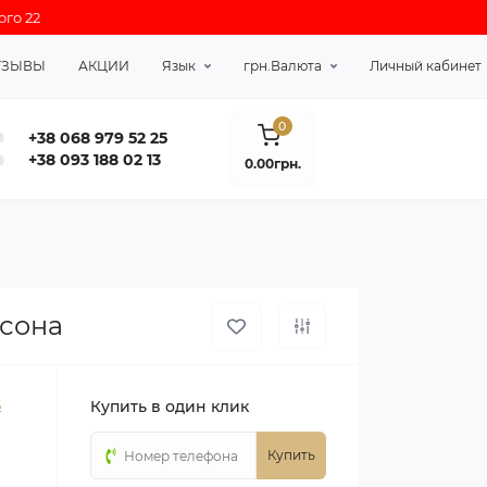
ого 22
ТЗЫВЫ
АКЦИИ
Язык
грн.
Валюта
Личный кабинет
0
+38 068 979 52 25
+38 093 188 02 13
0.00грн.
 сона
S
Купить в один клик
Купить