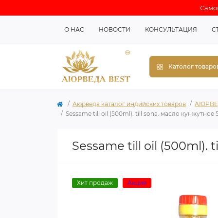
Самов
О НАС
НОВОСТИ
КОНСУЛЬТАЦИЯ
С
Католог товаро
Аюрведа каталог индийских товаров
АЮРВЕ
Sessame till oil (500ml). till sona. масло кунжутное
Sessame till oil (500ml).
Хит продаж
Акция