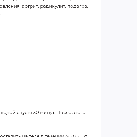
вления, артрит, радикулит, подагра,
.
 водой спустя 30 минут. После этого
оставить на теле в течении 40 минут,