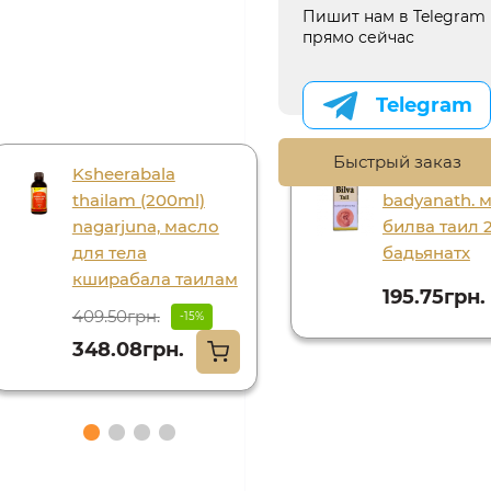
Пишит нам в Telegram
прямо сейчас
Telegram
Быстрый заказ
Ksheerabala
Bilva tail (25m
thailam (200ml)
badyanath. 
nagarjuna, масло
билва таил 2
для тела
бадьянатх
кширабала таилам
195.75грн.
409.50грн.
-15%
348.08грн.