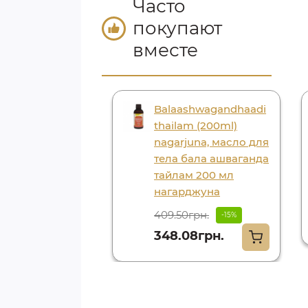
Часто
покупают
вместе
tyadi tailam
Balaashwagandhaadi
 ml) kottakkal,
thailam (200ml)
тьяди тайла
nagarjuna, масло для
 мл коттаккал
тела бала ашваганда
тайлам 200 мл
50грн.
-15%
нагарджуна
.88грн.
409.50грн.
-15%
348.08грн.