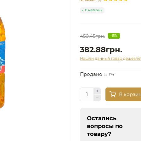
В наличии
450.45грн.
-15%
382.88грн.
Нашли данный товар дешевле
Продано
174
В корзи
Остались
вопросы по
товару?