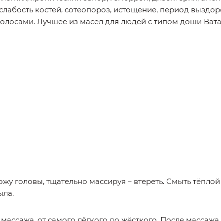
слабость костей, сотеопороз, истощение, период выздоро
 волосами. Лучшее из масел для людей с типом доши Вата
ожу головы, тщательно массируя – втереть. Смыть тёплой
ыла.
массажа, от самого лёгкого до жёсткого. После массажа 