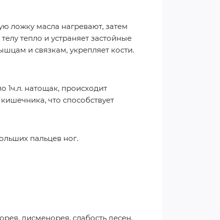
ую ложку масла нагревают, затем
телу тепло и устраняет застойные
мышцам и связкам, укрепляет кости.
 1ч.л. натощак, происходит
кишечника, что способствует
ольших пальцев ног.
орея, дисменорея, слабость десен,