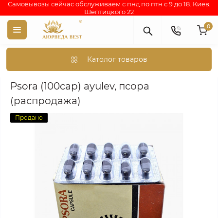
Самовывозы сейчас обслуживаем с пнд по птн с 9 до 18. Киев,
Шептицкого 22
0
Католог товаров
Psora (100cap) ayulev, псора (распродажа)
Psora (100cap) ayulev, псора
(распродажа)
Продано