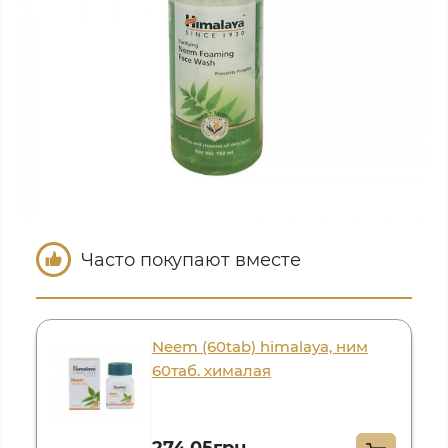
Часто покупают вместе
Neem (60tab) himalaya, ним
60таб. хималая