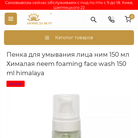
Самовывозы сейчас обслуживаем с пнд по птн с 9 до 18. Киев,
Шептицкого 22
0
Католог товаров
Аюрведа каталог индийских товаров
АЮРВЕДИЧЕСКАЯ КОС
Пенка для умывания лица ним 150 мл
Хималая neem foaming face wash 150
ml himalaya
Акция