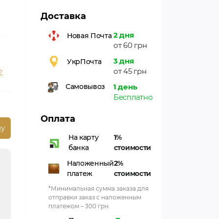
Доставка
2 дня
Новая Почта
от 60 грн
3 дня
УкрПочта
от 45 грн
?
1 день
Самовывоз
Бесплатно
Оплата
ну
На карту
1%
банка
стоимости
Наложенный
2%
платеж
стоимости
*Минимальная сумма заказа для
отправки заказ с наложенным
платежом – 300 грн.