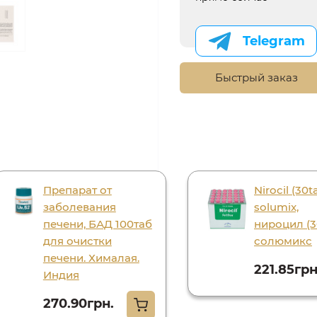
Telegram
Быстрый заказ
Препарат от
Nirocil (30t
заболевания
solumix,
печени, БАД 100таб
нироцил (3
для очистки
солюмикс
печени. Хималая.
221.85грн
Индия
270.90грн.