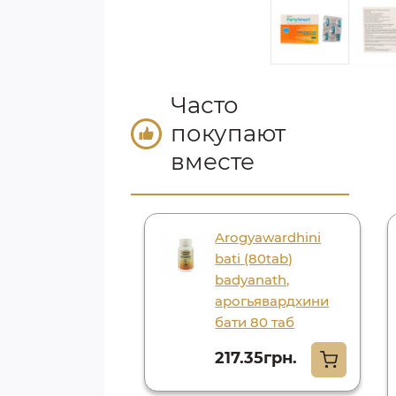
Часто
покупают
вместе
v -52 ds(60tab)
Arogyawardhini
malaya, лив 52
bati (80tab)
badyanath,
арогьявардхини
23.10грн.
бати 80 таб
217.35грн.