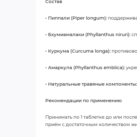
Состав
• Пиппали (Piper longum):
поддерживае
• Бхумиамалаки (Phyllanthus niruri):
сп
• Куркума (Curcuma longa):
противово
• Амаркула (Phyllanthus emblica):
укре
• Натуральные травяные компоненты:
Рекомендации по применению
Принимать по 1 таблетке до или посл
приём с достаточным количеством жи