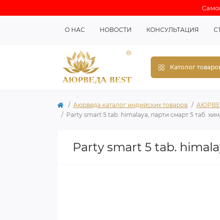
Самов
О НАС
НОВОСТИ
КОНСУЛЬТАЦИЯ
С
Католог товаро
Аюрведа каталог индийских товаров
АЮРВЕ
Party smart 5 tab. himalaya, парти смарт 5 таб. хи
Party smart 5 tab. himal