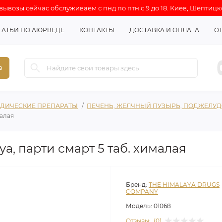
ывозы сейчас обслуживаем с пнд по птн с 9 до 18. Киев, Шептицк
ТАТЬИ ПО АЮРВЕДЕ
КОНТАКТЫ
ДОСТАВКА И ОПЛАТА
О
в
ДИЧЕСКИЕ ПРЕПАРАТЫ
ПЕЧЕНЬ, ЖЕЛЧНЫЙ ПУЗЫРЬ, ПОДЖЕЛУ
малая
aya, парти смарт 5 таб. хималая
Бренд:
THE HIMALAYA DRUGS
COMPANY
Модель:
01068
Отзывы:
(0)