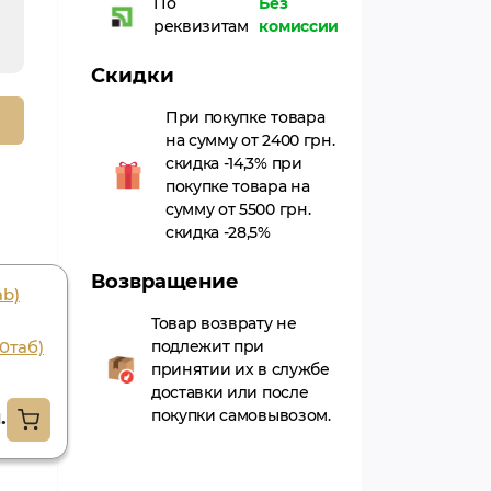
По
Без
реквизитам
комиссии
Скидки
При покупке товара
на сумму от 2400 грн.
скидка -14,3% при
покупке товара на
сумму от 5500 грн.
скидка -28,5%
Возвращение
ab)
Liv -52 ds(60tab)
himalaya, лив 52
Товар возврату не
0таб)
подлежит при
ds
принятии их в службе
323.10грн.
доставки или после
.
покупки самовывозом.