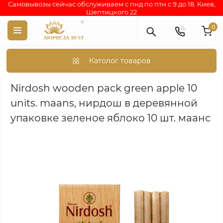
Самовывозы сейчас обслуживаем с пнд по птн с 9 до 18. Киев,
Шептицкого 22
0
Католог товаров
Аюрведа каталог индийских товаров
АЮРВЕДИЧЕСКИЕ ПР
Nirdosh wooden pack green apple 10
units. maans, нирдош в деревянной
упаковке зеленое яблоко 10 шт. маанс