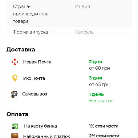
Страна-
Индия
производитель
товара
Форма випуска
Капсулы
Доставка
2 дня
Новая Почта
от 60 грн
3 дня
УкрПочта
от 45 грн
1 день
Самовывоз
Бесплатно
Оплата
1% стоимости
На карту банка
2% стоимости
Наложенный платеж