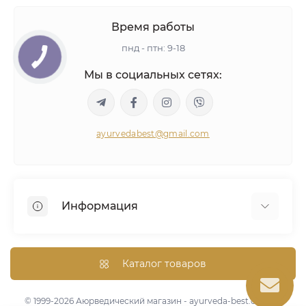
Время работы
пнд - птн: 9-18
Мы в социальных сетях:
ayurvedabest@gmail.com
Информация
Условия сделки
Аюрведическая консультация
Каталог товаров
Оптом/Скидки
Карта сайта
© 1999-2026 Аюрведический магазин - ayurveda-best.com.ua