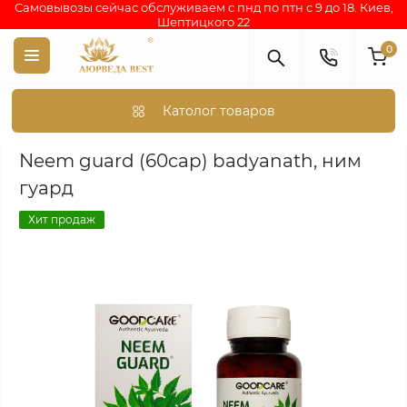
Самовывозы сейчас обслуживаем с пнд по птн с 9 до 18. Киев,
Шептицкого 22
0
Католог товаров
Аюрведа каталог индийских товаров
АЮРВЕДИЧЕСКИЕ ПР
Neem guard (60cap) badyanath, ним
гуард
Хит продаж