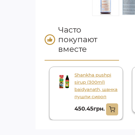
Часто
покупают
вместе
ил вел джива
Shankha pushpi
0шт., sleep well
sirup (300ml)
0tab. jiva
baidyanath, шанка
пушпи сироп
61.00грн.
450.45грн.