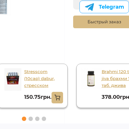
Telegram
Быстрый заказ
Stresscom
Brahmi 120 t
(10cap) dabur,
jiva брахми 
стресском
таб. джива
150.75грн.
378.00грн