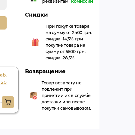
реквизитам
комиссии
Скидки
При покупке товара
на сумму от 2400 грн.
скидка -14,3% при
покупке товара на
сумму от 5500 грн.
скидка -28,5%
Возвращение
ab.
Спил вел джива
120
120шт., sleep well
Товар возврату не
подлежит при
120tab. jiva
принятии их в службе
.
261.00грн.
доставки или после
покупки самовывозом.