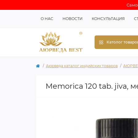
Самов
О НАС
НОВОСТИ
КОНСУЛЬТАЦИЯ
С
Католог товаро
Аюрведа каталог индийских товаров
АЮРВЕ
Memorica 120 tab. jiva,