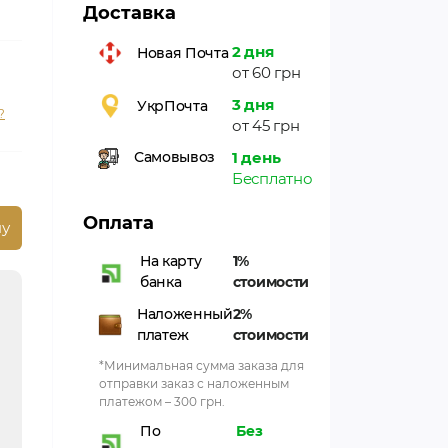
Доставка
2 дня
Новая Почта
от 60 грн
3 дня
УкрПочта
?
от 45 грн
1 день
Самовывоз
Бесплатно
Оплата
ну
На карту
1%
банка
стоимости
Наложенный
2%
платеж
стоимости
*Минимальная сумма заказа для
отправки заказ с наложенным
платежом – 300 грн.
По
Без