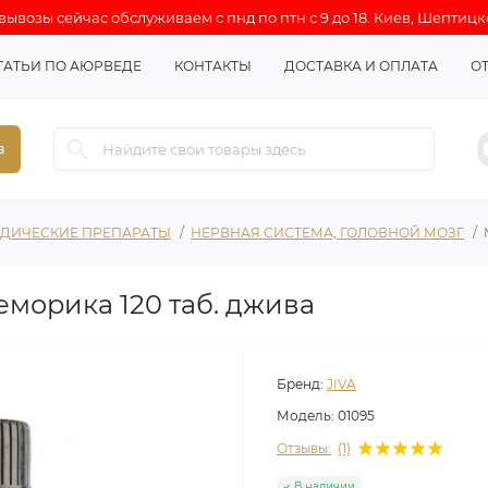
ывозы сейчас обслуживаем с пнд по птн с 9 до 18. Киев, Шептицк
ТАТЬИ ПО АЮРВЕДЕ
КОНТАКТЫ
ДОСТАВКА И ОПЛАТА
О
в
ДИЧЕСКИЕ ПРЕПАРАТЫ
НЕРВНАЯ СИСТЕМА, ГОЛОВНОЙ МОЗГ
 меморика 120 таб. джива
Бренд:
JIVA
Модель:
01095
Отзывы:
(1)
В наличии