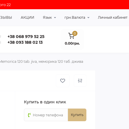
ого 22
ТЗЫВЫ
АКЦИИ
Язык
грн.
Валюта
Личный кабинет
0
+38 068 979 52 25
+38 093 188 02 13
0.00грн.
Memorica 120 tab. jiva, меморика 120 таб. джива
Купить в один клик
Купить