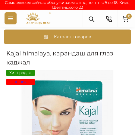
Самовывозы сейчас обслуживаем с пнд по птн с 9 до 18. Киев,
Шептицкого 22
0
Католог товаров
Аюрведа каталог индийских товаров
АЮРВЕДИЧЕСКИЕ ПР
Kajal himalaya, карандаш для глаз
каджал
Хит продаж
Акция