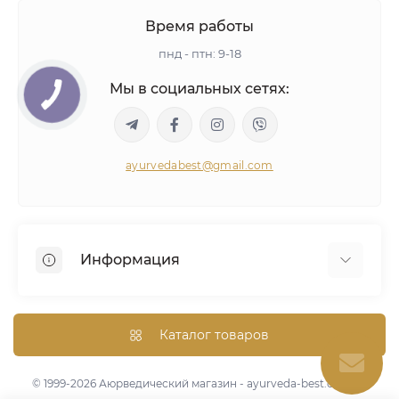
Время работы
пнд - птн: 9-18
Мы в социальных сетях:
ayurvedabest@gmail.com
Информация
Условия сделки
Аюрведическая консультация
Каталог товаров
Оптом/Скидки
Карта сайта
© 1999-2026 Аюрведический магазин - ayurveda-best.com.ua