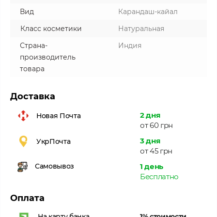
Вид
Карандаш-кайал
Класс косметики
Натуральная
Страна-
Индия
производитель
товара
Доставка
2 дня
Новая Почта
от 60 грн
3 дня
УкрПочта
от 45 грн
1 день
Самовывоз
Бесплатно
Оплата
1% стоимости
На карту банка