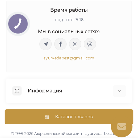
Время работы
пнд - птн: 9-18
Мы в социальных сетях:
ayurvedabest@gmail.com
Информация
Условия сделки
Аюрведическая консультация
Каталог товаров
Оптом/Скидки
Карта сайта
© 1999-2026 Аюрведический магазин - ayurveda-best.com.ua