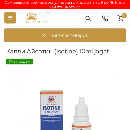
Самовывозы сейчас обслуживаем с пнд по птн с 9 до 18. Киев,
Шептицкого 22
0
Католог товаров
Аюрведа каталог индийских товаров
АЮРВЕДИЧЕСКИЕ ПР
Капли Айсотин (Isotine) 10ml jagat
Хит продаж