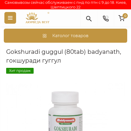
Самовывозы сейчас обслуживаем с пнд по птн с 9 до 18. Киев,
Шептицкого 22
0
Католог товаров
Аюрведа каталог индийских товаров
АЮРВЕДИЧЕСКИЕ ПР
Gokshuradi guggul (80tab) badyanath,
гокшуради гуггул
Хит продаж