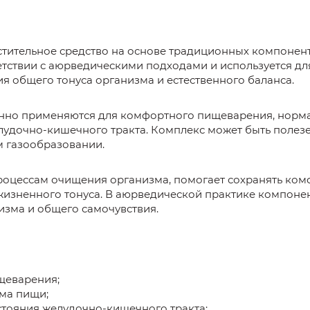
ительное средство на основе традиционных компоненто
етствии с аюрведическими подходами и используется 
я общего тонуса организма и естественного баланса.
нно применяются для комфортного пищеварения, норм
удочно-кишечного тракта. Комплекс может быть полезе
 газообразовании.
процессам очищения организма, помогает сохранять ко
жизненного тонуса. В аюрведической практике компоне
изма и общего самочувствия.
щеварения;
ма пищи;
тояния желудочно-кишечного тракта;