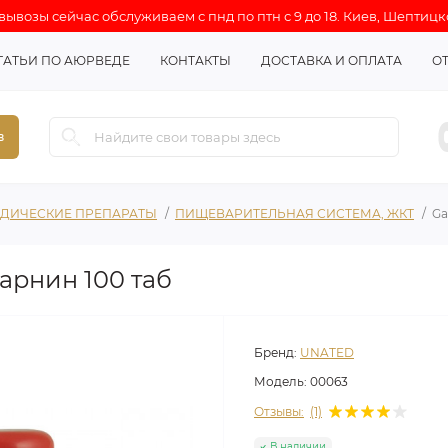
ывозы сейчас обслуживаем с пнд по птн с 9 до 18. Киев, Шептицк
ТАТЬИ ПО АЮРВЕДЕ
КОНТАКТЫ
ДОСТАВКА И ОПЛАТА
О
в
ДИЧЕСКИЕ ПРЕПАРАТЫ
ПИЩЕВАРИТЕЛЬНАЯ СИСТЕМА, ЖКТ
Ga
гарнин 100 таб
Бренд:
UNATED
Модель:
00063
Отзывы:
(1)
В наличии