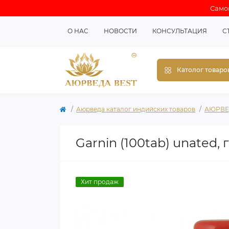
Самов
О НАС
НОВОСТИ
КОНСУЛЬТАЦИЯ
С
Католог товаро
Аюрведа каталог индийских товаров
АЮРВЕ
Garnin (100tab) unated, 
Хит продаж