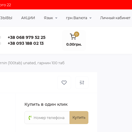
ого 22
ТЗЫВЫ
АКЦИИ
Язык
грн.
Валюта
Личный кабинет
0
+38 068 979 52 25
+38 093 188 02 13
0.00грн.
rnin (100tab) unated, гарнин 100 таб
Купить в один клик
Купить