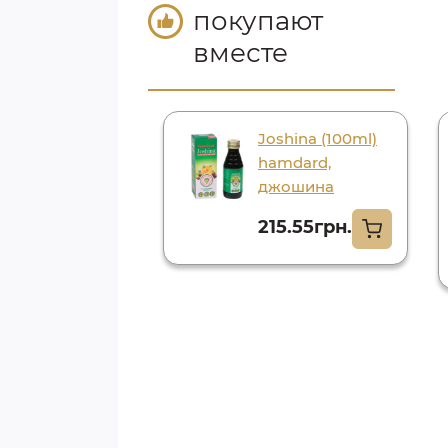
покупают
вместе
rnin 1000 tab
Joshina (100ml)
*100tab)
hamdard,
ated, гарнин
джошина
00 таб
215.55грн.
6.30грн.