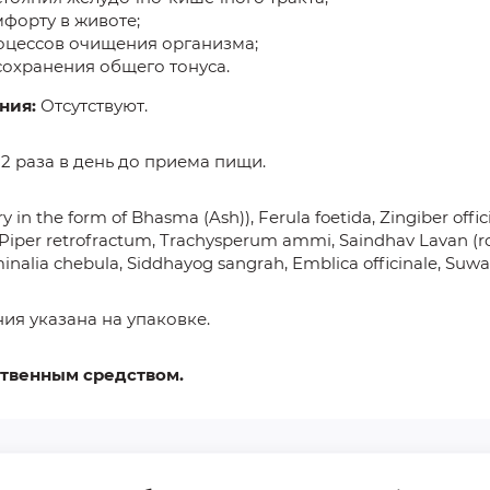
мфорту в животе;
оцессов очищения организма;
сохранения общего тонуса.
ния:
Отсутствуют.
 2 раза в день до приема пищи.
ry in the form of Bhasma (Ash)), Ferula foetida, Zingiber offi
per retrofractum, Trachysperum ammi, Saindhav Lavan (rock 
alia chebula, Siddhayog sangrah, Emblica officinale, Suwar
ния указана на упаковке.
ственным средством.