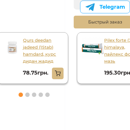
Telegram
Быстрый заказ
Qurs deedan
Pilex forte
jadeed (15tab)
himalaya,
hamdard, курс
пайлекс ф
дидан жадид
мазь
78.75грн.
195.30грн