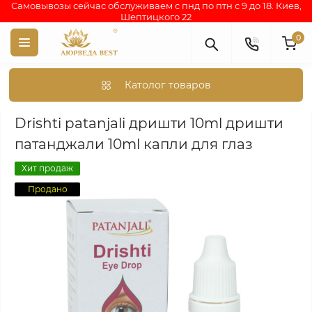
Самовывозы сейчас обслуживаем с пнд по птн с 9 до 18. Киев,
Шептицкого 22
0
Католог товаров
Аюрведа каталог индийских товаров
АЮРВЕДИЧЕСКИЕ ПР
Drishti patanjali дришти 10ml дришти
патанджали 10ml капли для глаз
Хит продаж
Продано