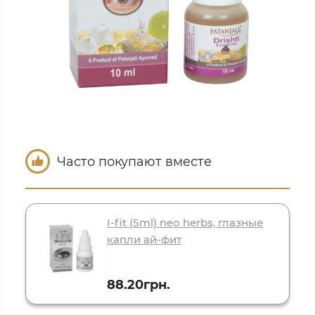
Часто покупают вместе
I-fit (5ml) neo herbs, глазные
капли ай-фит
88.20грн.