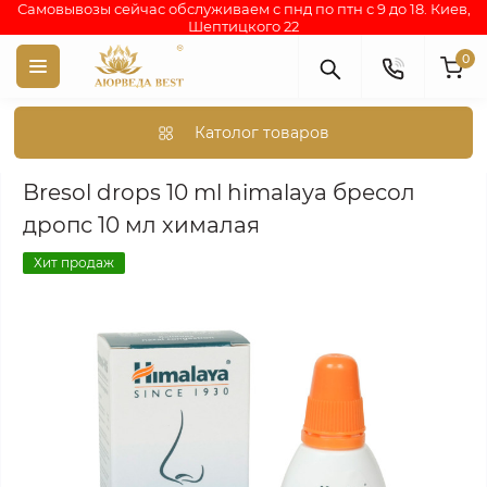
Самовывозы сейчас обслуживаем с пнд по птн с 9 до 18. Киев,
Шептицкого 22
0
Католог товаров
Аюрведа каталог индийских товаров
АЮРВЕДИЧЕСКИЕ ПР
Bresol drops 10 ml himalaya бресол
дропс 10 мл хималая
Хит продаж