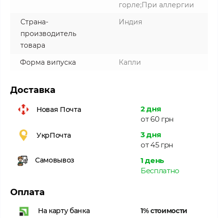
горле;При аллергии
Страна-
Индия
производитель
товара
Форма випуска
Капли
Доставка
2 дня
Новая Почта
от 60 грн
3 дня
УкрПочта
от 45 грн
1 день
Самовывоз
Бесплатно
Оплата
1% стоимости
На карту банка