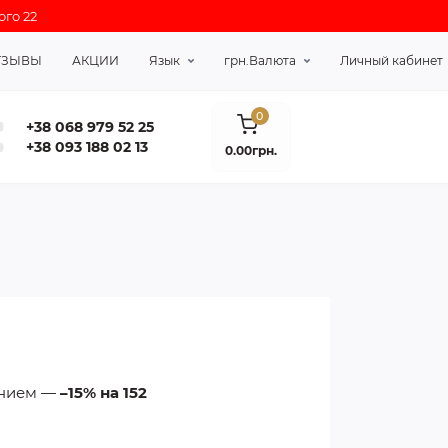
ого 22
ТЗЫВЫ
АКЦИИ
Язык
грн.
Валюта
Личный кабинет
0
+38 068 979 52 25
+38 093 188 02 13
0.00грн.
ением —
–15% на 152