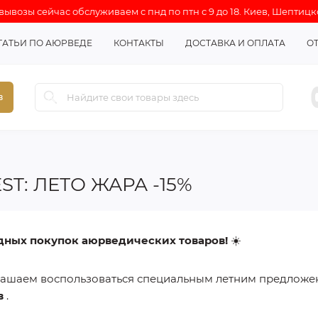
ывозы сейчас обслуживаем с пнд по птн с 9 до 18. Киев, Шептицк
ТАТЬИ ПО АЮРВЕДЕ
КОНТАКТЫ
ДОСТАВКА И ОПЛАТА
О
в
T: ЛЕТО ЖАРА -15%
дных покупок аюрведических товаров!
☀️
ашаем воспользоваться специальным летним предлож
в
.