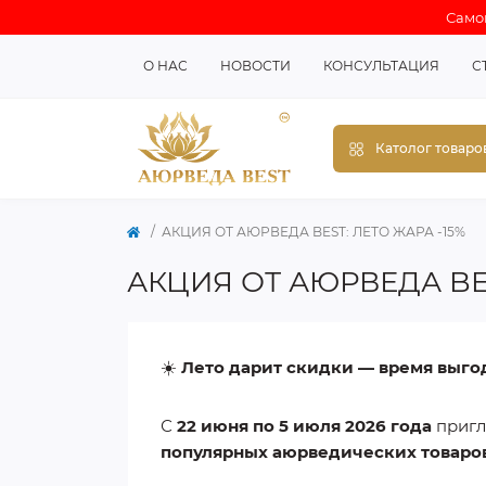
Самов
О НАС
НОВОСТИ
КОНСУЛЬТАЦИЯ
С
Католог товаро
АКЦИЯ ОТ АЮРВЕДА BEST: ЛЕТО ЖАРА -15%
АКЦИЯ ОТ АЮРВЕДА BES
☀️
Лето дарит скидки — время выго
С
22 июня по 5 июля 2026 года
пригл
популярных
аюрведических
товаро