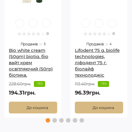
0
0
Продажів
Продажів
5
4
Bio white cream
Lifodent 75 g. biolife
(50gm) biotiq. біо
technologies,
вайт крем
ліфодент 75 г.
освітляючий (50гр)
біолайф
біотика.
технолоджіс
228.60грн.
113.40грн.
-15%
-15%
194.31грн.
96.39грн.
До кошика
До кошика