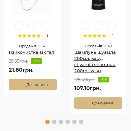
1
1
Продажів
Продажів
321
49
Язикочистка зі сталі
Шампунь шуамла
200мл. васу,
25.65грн.
-15%
shyamla shampoo
21.80грн.
200ml. vasu
126.00грн.
-15%
До кошика
107.10грн.
До кошика