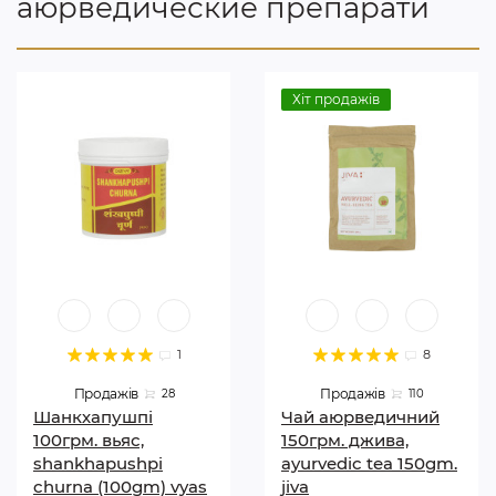
аюрведические препарати
Хіт продажів
1
8
Продажів
Продажів
28
110
Шанкхапушпі
Чай аюрведичний
100грм. вьяс,
150грм. джива,
shankhapushpi
аyurvedic tea 150gm.
churna (100gm) vyas
jiva