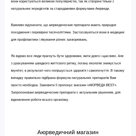
вони користуються великою популярністю, так як створені тільки з
натуральних інгредієнтів за стародавніми формулами Аюрведи.
Важливо відзначити, що аюрведические препарати мають природне
походження і перевірені тисячоліттями. Застосовуються вони в медицині
для профілактики і лікування різних захворювань.
Як відомо все люди прагнуть бути здоровими, жити довго і щасливо. Але
з урахуванням швидкого життєвого ритму, погану екологію знижується
імунітет, в результаті чого погіршується здоров'я і самопочуття. В такому
випадку правильно підібрана формула натуральних препаратів Вам
просто необхідна. Замовити її пропонує магазин «АЮРВЕДА BEST».
Запропоновані аюрведические препарати є актуальним рішенням, для
відновлення роботи всього організму.
Аюрведичний магазин