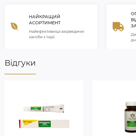
О
НАЙКРАЩИЙ
В
АСОРТИМЕНТ
З
Найефективніші аюрведичні
Де
засоби з Індії.
дн
Відгуки