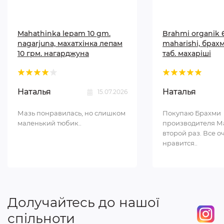
Mahathinka lepam 10 gm.
Brahmi organik 6
nagarjuna, махатхінка лепам
maharishi, брахм
10 грм. нагарджуна
таб. махаріші
Наталья
Наталья
15.07.2026
Мазь понравилась, но слишком
Покупаю Брахми
маленький тюбик..
производителя М
второй раз. Все о
нравится..
Долучайтесь до нашої
спільноти