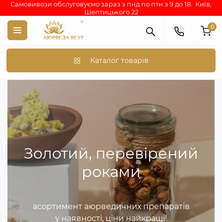
Самовивози обслуговуємо зараз з пнд по птн з 9 до 18. Київ,
Шептицького 22
0
Каталог товарів
Золотий, перевірений
роками
асортимент аюрведичних препаратів
у наявності, ціни найкращі!