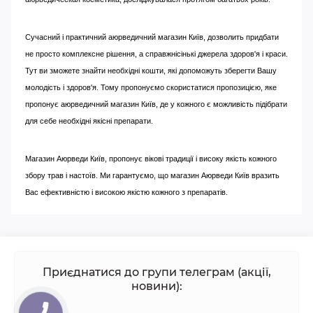
Сучасний і практичний аюрведичний магазин Київ, дозволить придбати
не просто комплексне рішення, а справжнісінькі джерела здоров'я і краси.
Тут ви зможете знайти необхідні кошти, які допоможуть зберегти Вашу
молодість і здоров'я. Тому пропонуємо скористатися пропозицією, яке
пропонує аюрведичний магазин Київ, де у кожного є можливість підібрати
для себе необхідні якісні препарати.
Магазин Аюрведи Київ, пропонує вікові традиції і високу якість кожного
збору трав і настоїв. Ми гарантуємо, що магазин Аюрведи Київ вразить
Вас ефективністю і високою якістю кожного з препаратів.
Приєднатися до групи телеграм (акції,
новини):