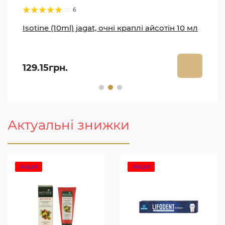
6
Isotine (10ml) jagat, очні краплі айсотін 10 мл
129.15грн.
Актуальні знижки
Акція
Акція