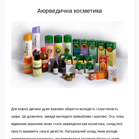
Аюрведична косметика
Для кожної дівчини дуже важливо зберегти молодість і еластичність
шкіри. Це дозволить завжди виглядати привабливо і красиво. Ось чому
відмінним рішенням може стати аюрведическая косметика, склад якої
просто вражають своєю дієвістю. Натуральний склад, яким володіє
аюрведическая косметика, досліджувалася протягом багатьох років.