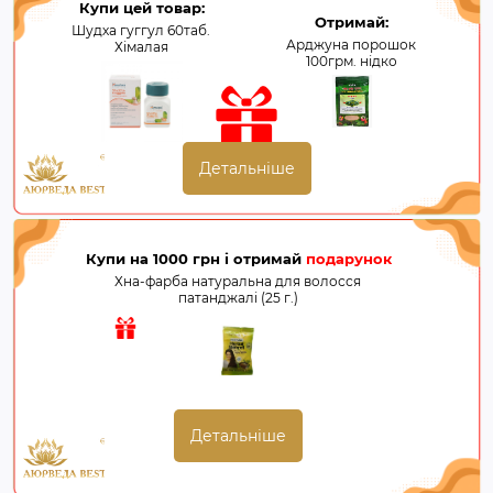
Купи цей товар:
Отримай:
Шудха гуггул 60таб.
Арджуна порошок
Хімалая
100грм. нідко
Детальніше
Купи на 1000 грн і отримай
подарунок
Хна-фарба натуральна для волосся
патанджалі (25 г.)
Детальніше