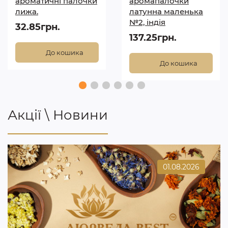
ароматичні палочки
аромапалочки
лижа.
латунна маленька
№2, індія
32.85грн.
137.25грн.
До кошика
До кошика
Акції \ Новини
01.08.2026